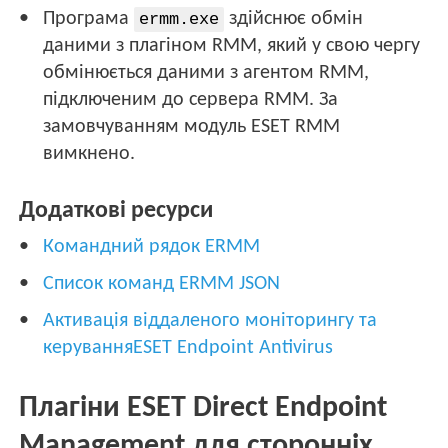
Програма
здійснює обмін
ermm.exe
даними з плагіном RMM, який у свою чергу
обмінюється даними з агентом RMM,
підключеним до сервера RMM. За
замовчуванням модуль ESET RMM
вимкнено.
Додаткові ресурси
Командний рядок ERMM
Список команд ERMM JSON
Активація віддаленого моніторингу та
керуванняESET Endpoint Antivirus
Плагіни ESET Direct Endpoint
Management для сторонніх