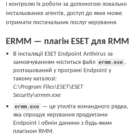
і контролю їх роботи за допомогою локально
інстальованих агентів, доступ до яких може
отримати постачальник послуг керування.
ERMM — плагін ESET для RMM
В інсталяції ESET Endpoint Antivirus за
замовчуванням міститься файл
,
ermm.exe
розташований у програмі Endpoint у
такому каталозі:
C:\Program Files\ESET\ESET
Security\ermm.exe
— це утиліта командного рядка,
ermm.exe
яка спрощує керування продуктами
Endpoint і обмін даними з будь-яким
плагіном RMM.