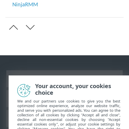
NinjaRMM
Переглянути повну версію
Your account, your cookies
choice
База знань ESET
We and our partners use cookies to give you the best
optimized online experience, analyze our website traffic,
and serve you with personalized ads. You can agree to the
collection of all cookies by clicking "Accept all and close",
Форум ESET
decline all non-essential cookies by choosing "Accept
essential cookies only", or adjust your cookie settings by
clicking "Manage cookies". You also have the right to