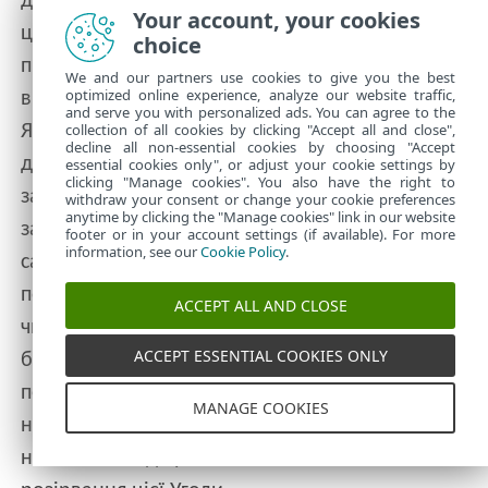
дозволено створювати відповідно до умов
Your account, your cookies
цієї Угоди, мають містити такі самі позначки
choice
про право власності й авторське право, які
We and our partners use cookies to give you the best
optimized online experience, analyze our website traffic,
використано у Програмному забезпеченні.
and serve you with personalized ads. You can agree to the
collection of all cookies by clicking "Accept all and close",
Якщо Ви виконуєте зворотне проектування,
decline all non-essential cookies by choosing "Accept
декомпілюєте чи дезасемблюєте Програмне
essential cookies only", or adjust your cookie settings by
clicking "Manage cookies". You also have the right to
забезпечення або застосовуєте будь-які інші
withdraw your consent or change your cookie preferences
anytime by clicking the "Manage cookies" link in our website
засоби виявлення його вихідного коду, тим
footer or in your account settings (if available). For more
information, see our
Cookie Policy
.
самим порушуючи умови цієї Угоди, то
погоджуєтеся, що будь-яка отримана таким
ACCEPT ALL AND CLOSE
чином інформація буде автоматично й
ACCEPT ESSENTIAL COOKIES ONLY
безповоротно вважатися належною для
передавання Постачальнику та цілком
MANAGE COOKIES
належатиме йому з моменту її отримання,
незалежно від права Постачальника на