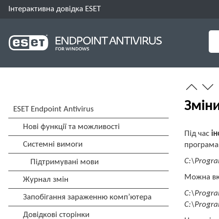
Інтерактивна довідка ESET
Зміни
Під час
ін
програма 
C:\Progra
Можна вка
C:\Progra
C:\Progra