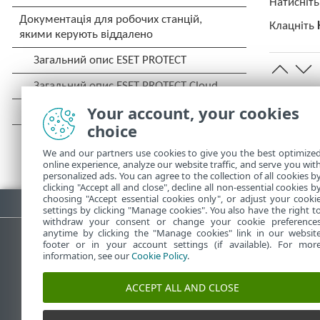
Натисніт
Клацніть
Your account, your cookies
choice
We and our partners use cookies to give you the best optimize
online experience, analyze our website traffic, and serve you wit
personalized ads. You can agree to the collection of all cookies b
clicking "Accept all and close", decline all non-essential cookies b
choosing "Accept essential cookies only", or adjust your cooki
Завантажити PDF
settings by clicking "Manage cookies". You also have the right t
withdraw your consent or change your cookie preference
anytime by clicking the "Manage cookies" link in our websit
footer or in your account settings (if available). For mor
information, see our
Cookie Policy
.
База знань ESET
Форум E
ACCEPT ALL AND CLOSE