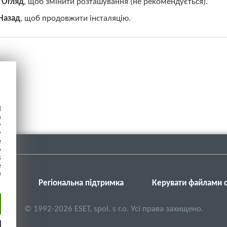
ь
Огляд
, щоб змінити розташування (не рекомендується).
Назад
, щоб продовжити інсталяцію.
d
h
y
y
e
o
s
e
e
SET
Регіональна підтримка
Керувати файлами c
©
1992-2026
ESET, spol. s r.o. Усі права захищено.