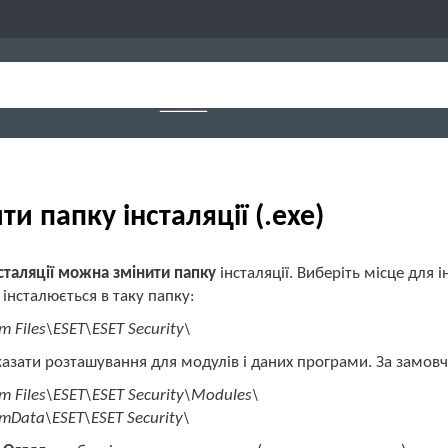
ти папку інсталяції (.exe)
сталяції можна змінити папку
інсталяції. Виберіть місце для 
інсталюється в таку папку:
m Files\ESET\ESET Security\
зати розташування для модулів і даних програми. За замовч
m Files\ESET\ESET Security\Modules\
mData\ESET\ESET Security\