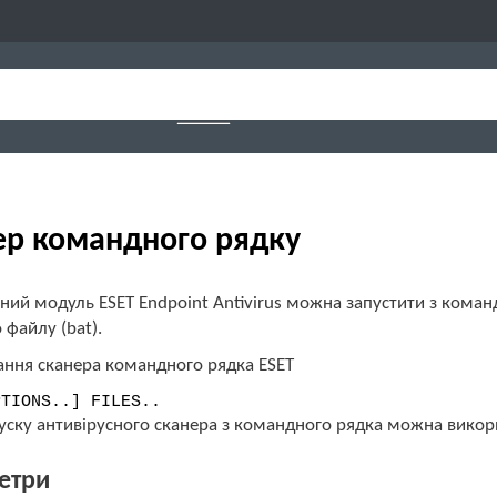
ер командного рядку
ний модуль ESET Endpoint Antivirus можна запустити з коман
 файлу (bat).
ання сканера командного рядка ESET
PTIONS..] FILES..
пуску антивірусного сканера з командного рядка можна вико
етри