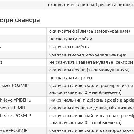
сканувати всі локальні диски та автом
етри сканера
сканувати файли (за замовчуванням)
не сканувати файли
y
сканувати пам’ять
сканувати завантажувальні сектори
ts
не сканувати завантажувальні сектори
сканувати архіви (за замовчуванням)
не сканувати архіви
j-size=РОЗМІР
сканувати лише файли, розмір яких не
замовчуванням 0 = необмежено)
h-level=РІВЕНЬ
максимальний підрівень архівів в архів
imeout=ЛІМІТ
сканувати архіви не довше, ніж визнач
ch-size=РОЗМІР
сканувати лише файли в архівах, розм
замовчуванням 0 = необмежено)
x-size=РОЗМІР
сканувати лише файли в саморозпакува