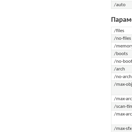
/auto
Парам
/files
/no-files
/memor
/boots
/no-boo
/arch
/no-arch
/max-ob
/max-arc
/scan-t
/max-ar
/max-sf