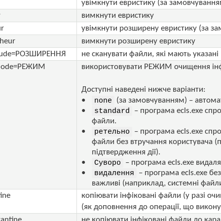
увімкнути евристику (за замовчування
r
вимкнути евристику
ur
увімкнути розширену евристику (за з
-heur
вимкнути розширену евристику
clude=РОЗШИРЕННЯ
не сканувати файли, які мають указа
-mode=РЕЖИМ
використовувати РЕЖИМ очищення інфі
Доступні наведені нижче варіанти:
(за замовчуванням) – автома
none
– програма ecls.exe спр
standard
файли.
– програма ecls.exe спр
ретельно
файли без втручання користувача (
підтвердження дії).
– програма ecls.exe видал
Суворо
– програма ecls.exe б
видалення
важливі (наприклад, системні файл
ine
копіювати інфіковані файли (у разі оч
(як доповнення до операції, що викону
antine
не копіювати інфіковані файли до кар