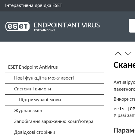
Інтерактивна довідка ESET
Скан
Антивірус
пакетного
Використ
ecls [O
У разі за
Парам