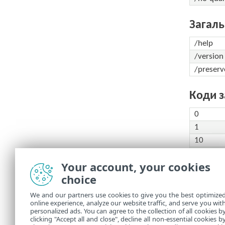
Загаль
/help
/version
/preserv
Коди 
0
1
10
50
Your account, your cookies
100
choice
Код
We and our partners use cookies to give you the best optimize
інф
online experience, analyze our website traffic, and serve you wit
personalized ads. You can agree to the collection of all cookies b
clicking "Accept all and close", decline all non-essential cookies b