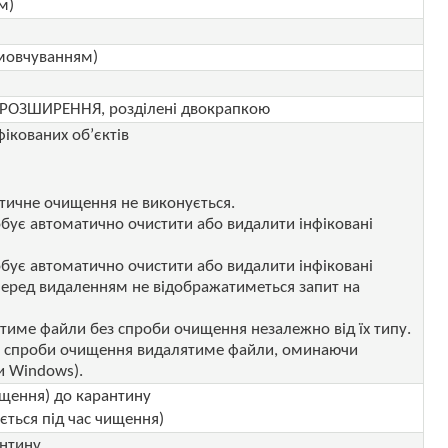
м)
амовчуванням)
ні РОЗШИРЕННЯ, розділені двокрапкою
кованих об’єктів
тичне очищення не виконується.
обує автоматично очистити або видалити інфіковані
обує автоматично очистити або видалити інфіковані
перед видаленням не відображатиметься запит на
ятиме файли без спроби очищення незалежно від їх типу.
ез спроби очищення видалятиме файли, оминаючи
и Windows).
ищення) до карантину
ється під час чищення)
антину