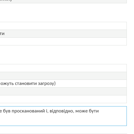
ти
можуть становити загрозу)
 був просканований і, відповідно, може бути