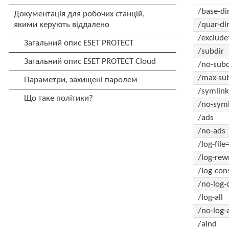
/base-d
/quar-d
/exclud
/subdir
/no-subd
/max-sub
/symlin
/no-sym
/ads
/no-ads
/log-fil
/log-rew
/log-con
/no-log-
/log-all
/no-log-a
/aind