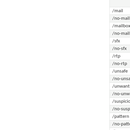
/mail
/no-mail
/mailbo
/no-mai
/sfx
/no-sfx
/rtp
/no-rtp
/unsafe
/no-unsa
/unwant
/no-unw
/suspici
/no-susp
/pattern
/no-patt