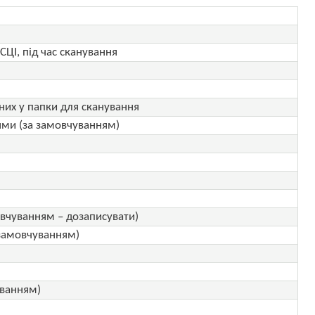
ЦІ, під час сканування
)
них у папки для сканування
ми (за замовчуванням)
овчуванням – дозаписувати)
 замовчуванням)
уванням)