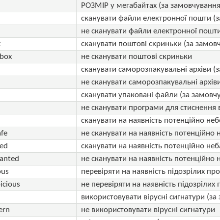
РОЗМІР у мегабайтах (за замовчуванн
сканувати файли електронної пошти (
не сканувати файли електронної пошт
x
сканувати поштові скриньки (за замов
lbox
не сканувати поштові скриньки
сканувати саморозпакувальні архіви (
не сканувати саморозпакувальні архів
сканувати упаковані файли (за замовч
не сканувати програми для стиснення 
сканувати на наявність потенційно не
fe
не сканувати на наявність потенційно
ed
сканувати на наявність потенційно не
anted
не сканувати на наявність потенційно
ous
перевіряти на наявність підозрілих пр
icious
не перевіряти на наявність підозрілих
використовувати вірусні сигнатури (з
ern
не використовувати вірусні сигнатури