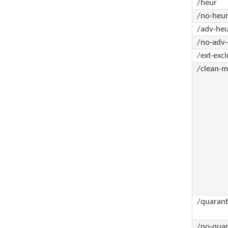
/heur
/no-heu
/adv-he
/no-adv
/ext-ex
/clean
/quarant
/no-quar