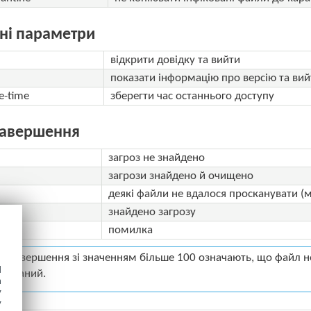
ні параметри
відкрити довідку та вийти
показати інформацію про версію та вий
e-time
зберегти час останнього доступу
завершення
загроз не знайдено
загрози знайдено й очищено
деякі файли не вдалося просканувати (
знайдено загрозу
помилка
и завершення зі значенням більше 100 означають, що файл не
d
ікований.
h
y
y