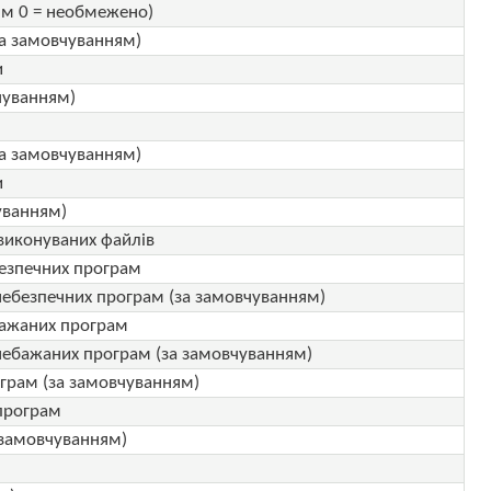
ям 0 = необмежено)
за замовчуванням)
и
чуванням)
за замовчуванням)
и
уванням)
виконуваних файлів
безпечних програм
 небезпечних програм (за замовчуванням)
бажаних програм
 небажаних програм (за замовчуванням)
ограм (за замовчуванням)
 програм
а замовчуванням)