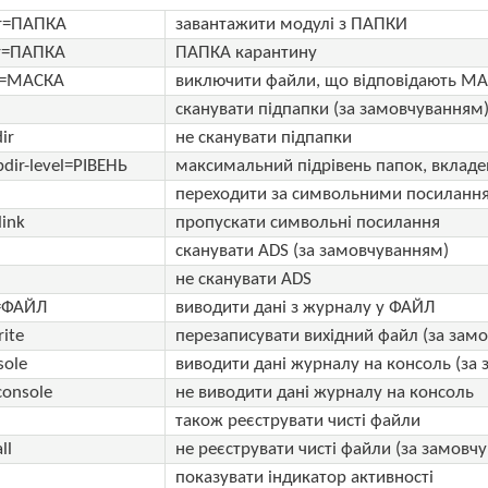
ir=ПАПКА
завантажити модулі з ПАПКИ
ir=ПАПКА
ПАПКА карантину
e=МАСКА
виключити файли, що відповідають МАС
сканувати підпапки (за замовчуванням
ir
не сканувати підпапки
dir-level=РІВЕНЬ
максимальний підрівень папок, вкладе
k
переходити за символьними посилання
link
пропускати символьні посилання
сканувати ADS (за замовчуванням)
не сканувати ADS
e=ФАЙЛ
виводити дані з журналу у ФАЙЛ
rite
перезаписувати вихідний файл (за зам
sole
виводити дані журналу на консоль (за
console
не виводити дані журналу на консоль
також реєструвати чисті файли
ll
не реєструвати чисті файли (за замовч
показувати індикатор активності