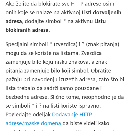
Ako želite da blokirate sve HTTP adrese osim
onih koje se nalaze na aktivnoj
Listi dozvoljenih
adresa
, dodajte simbol * na aktivnu
Listu
blokiranih adresa
.
Specijalni simboli * (zvezdica) i ? (znak pitanja)
mogu da se koriste na listama. Zvezdica
zamenjuje bilo koju nisku znakova, a znak
pitanja zamenjuje bilo koji simbol. Obratite
pažnju pri navođenju izuzetih adresa, zato što bi
lista trebalo da sadrži samo pouzdane i
bezbedne adrese. Slično tome, neophodno je da
se simboli * i ? na listi koriste ispravno.
Pogledajte odeljak
Dodavanje HTTP
adrese/maske domena
da biste videli kako