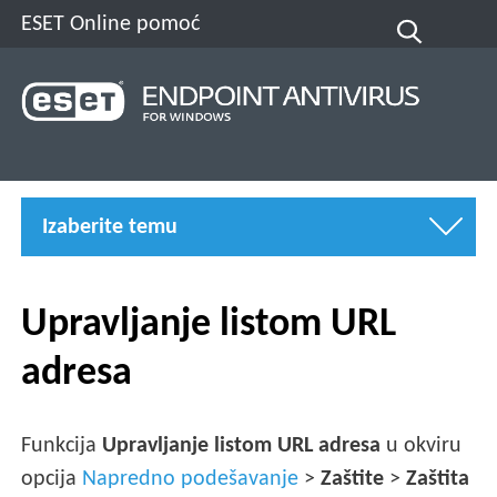
ESET Online pomoć
Izaberite temu
Upravljanje listom URL
adresa
Funkcija
Upravljanje listom URL adresa
u okviru
opcija
Napredno podešavanje
>
Zaštite
>
Zaštita