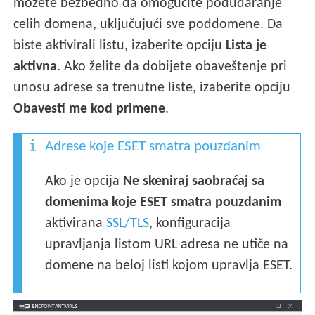
možete bezbedno da omogućite podudaranje
celih domena, uključujući sve poddomene. Da
biste aktivirali listu, izaberite opciju
Lista je
aktivna
. Ako želite da dobijete obaveštenje pri
unosu adrese sa trenutne liste, izaberite opciju
Obavesti me kod primene
.
Adrese koje ESET smatra pouzdanim
Ako je opcija
Ne skeniraj saobraćaj sa
domenima koje ESET smatra pouzdanim
aktivirana
SSL/TLS
, konfiguracija
upravljanja listom URL adresa ne utiče na
domene na beloj listi kojom upravlja ESET.