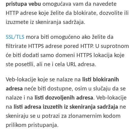
pristupa vebu
omogućava vam da navedete
HTTP adrese koje želite da blokirate, dozvolite ili
izuzmete iz skeniranja sadržaja.
SSL/TLS
mora biti omogućeno ako želite da
filtrirate HTTPS adrese pored HTTP. U suprotnom
će biti dodati samo domeni HTTPS lokacija koje
ste posetili, ali ne i cela URL adresa.
Veb-lokacije koje se nalaze na
listi blokiranih
adresa
neće biti dostupne, osim u slučaju da se
nalaze i na
listi dozvoljenih adresa
. Veb-lokacije
na
listi adresa izuzetih iz skeniranja sadržaja
ne
skeniraju se u potrazi za zlonamernim kodom
prilikom pristupanja.