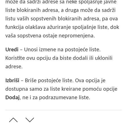
može da sadrži adrese sa neke spoljašnje javne
liste blokiranih adresa, a druga može da sadrži
listu vaših sopstvenih blokiranih adresa, pa ova
funkcija olakšava ažuriranje spoljašnje liste, dok
vaša sopstvena ostaje nepromenjena.
Uredi
– Unosi izmene na postojeće liste.
Koristite ovu opciju da biste dodali ili uklonili
adrese.
Izbriši
– Briše postojeće liste. Ova opcija je
dostupna samo za liste kreirane pomoću opcije
Dodaj
, ne i za podrazumevane liste.