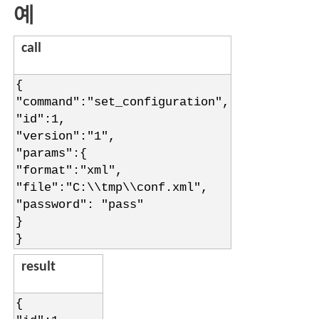
예
call
{
"command":"set_configuration",
"id":1,
"version":"1",
"params":{
"format":"xml",
"file":"C:\\tmp\\conf.xml",
"password": "pass"
}
}
result
{