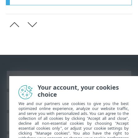
Afficher le site des postes de travail
Your account, your cookies
choice
Base de connaissances ESET
We and our partners use cookies to give you the best
optimized online experience, analyze our website traffic,
and serve you with personalized ads. You can agree to the
collection of all cookies by clicking "Accept all and close",
Forum ESET
decline all non-essential cookies by choosing "Accept
essential cookies only", or adjust your cookie settings by
clicking "Manage cookies". You also have the right to