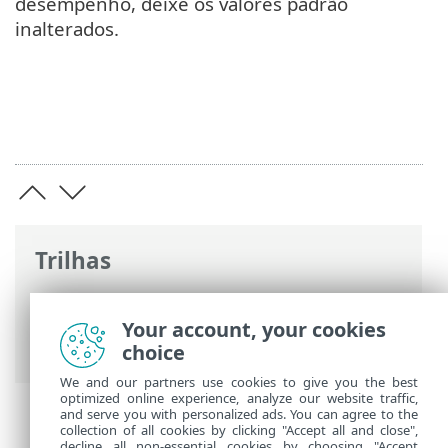
desempenho, deixe os valores padrão
inalterados.
Trilhas
Ajuda on-line ESET
>
ESET Cyber Security
>
Preferências do aplicativo
>
Proteções
>
Your account, your cookies
Proteção do sistema de arquivos
choice
We and our partners use cookies to give you the best
optimized online experience, analyze our website traffic,
and serve you with personalized ads. You can agree to the
collection of all cookies by clicking "Accept all and close",
decline all non-essential cookies by choosing "Accept