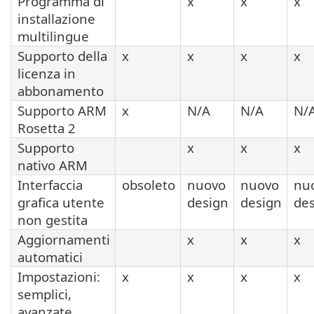
Programma di
x
x
x
installazione
multilingue
Supporto della
x
x
x
x
licenza in
abbonamento
Supporto ARM
x
N/A
N/A
N/
Rosetta 2
Supporto
x
x
x
nativo ARM
Interfaccia
obsoleto
nuovo
nuovo
nu
grafica utente
design
design
de
non gestita
Aggiornamenti
x
x
x
automatici
Impostazioni:
x
x
x
x
semplici,
avanzate