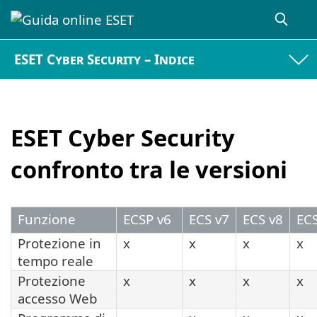
ESET Cyber Security – Indice
ESET Cyber Security
confronto tra le versioni
Funzione
ECSP v6
ECS v7
ECS v8
ECS
Protezione in
x
x
x
x
tempo reale
Protezione
x
x
x
x
accesso Web