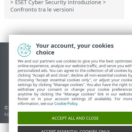
>
ESET Cyber Security introduzione
>
Confronto tra le versioni
Your account, your cookies
choice
Visualizza sito desktop
We and our partners use cookies to give you the best optimize
End of Life
online experience, analyze our website traffic, and serve you wit
ESET Knowledge Base
personalized ads. You can agree to the collection of all cookies b
clicking "Accept all and close", decline all non-essential cookies b
Forum ESET
choosing "Accept essential cookies only", or adjust your cooki
ESET Status Portal
settings by clicking "Manage cookies". You also have the right t
withdraw your consent or change your cookie preference
Supporto regionale
anytime by clicking the "Manage cookies" link in our websit
footer or in your account settings (if available). For mor
information, see our
Cookie Policy
.
© 1992 - 2025 ESET, spol. s
Gestisci cookie
r.o. - Tutti i diritti riservati.
Criterio cookie
ACCEPT ALL AND CLOSE
ACCEPT ESSENTIAL COOKIES ONLY