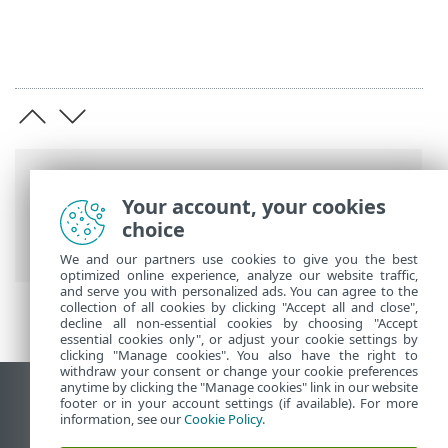
Barre di navigazione
Your account, your cookies
Guida online ESET
>
ESET Cyber Security
choice
>
Attivazione prodotto
We and our partners use cookies to give you the best
optimized online experience, analyze our website traffic,
and serve you with personalized ads. You can agree to the
collection of all cookies by clicking "Accept all and close",
decline all non-essential cookies by choosing "Accept
essential cookies only", or adjust your cookie settings by
clicking "Manage cookies". You also have the right to
withdraw your consent or change your cookie preferences
anytime by clicking the "Manage cookies" link in our website
Visualizza sito desktop
footer or in your account settings (if available). For more
information, see our
Cookie Policy
.
End of Life