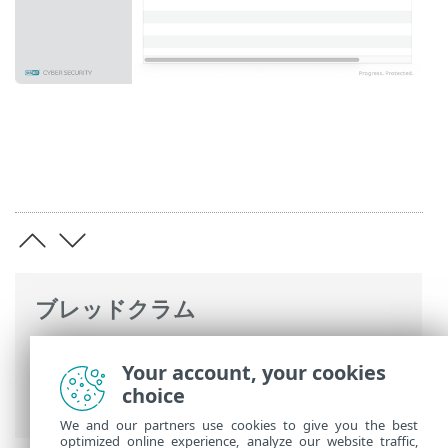
ブレッドクラム
ESETオンラインヘルプ
>
ESET Cyber
Your account, your cookies
Security
>
ESET Cyber Securityの操作
>
ツ
choice
ール
> 隔離
We and our partners use cookies to give you the best
optimized online experience, analyze our website traffic,