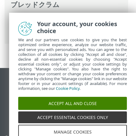
ブレッドクラム
ESETオンラインヘルプ
>
ESET Cyber
Your account, your cookies
Security
>
アプリケーション環境設定
>
ツ
choice
ール
> ログファイル
We and our partners use cookies to give you the best
optimized online experience, analyze our website traffic,
and serve you with personalized ads. You can agree to the
collection of all cookies by clicking "Accept all and close",
decline all non-essential cookies by choosing "Accept
essential cookies only", or adjust your cookie settings by
clicking "Manage cookies". You also have the right to
withdraw your consent or change your cookie preferences
anytime by clicking the "Manage cookies" link in our website
デスクトップサイトの表示
footer or in your account settings (if available). For more
End of Life
information, see our
Cookie Policy
.
ESETナレッジベース
ACCEPT ALL AND CLOSE
ESETフォーラム
ESET Status Portal
ACCEPT ESSENTIAL COOKIES ONLY
地域サポート
MANAGE COOKIES