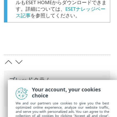
ルもESET HOMEからダウンロードできま
す。詳細については、
ESETナレッジベー
ス記事
を参照してください。
ブレッドクラム
Your account, your cookies
ESETオンラインヘルプ
>
ESET Cyber
choice
Security
>
インストール
We and our partners use cookies to give you the best
optimized online experience, analyze our website traffic,
and serve you with personalized ads. You can agree to the
collection of all cookies by clicking "Accept all and close",