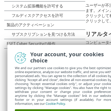
ユーザーが不
ます。メイン
クリックして
クリックして
リアルタ
コンピュータ
が同時に有効
る場合)をア
Your account, your cookies
choice
リアルタ
We and our partners use cookies to give you the best optimize
online experience, analyze our website traffic, and serve you wit
リアルタイム
personalized ads. You can agree to the collection of all cookies b
ルタイムファ
clicking "Accept all and close", decline all non-essential cookies b
choosing "Accept essential cookies only", or adjust your cooki
settings by clicking "Manage cookies". You also have the right t
withdraw your consent or change your cookie preference
anytime by clicking the "Manage cookies" link in our websit
footer or in your account settings (if available). For mor
information, see our
Cookie Policy
.