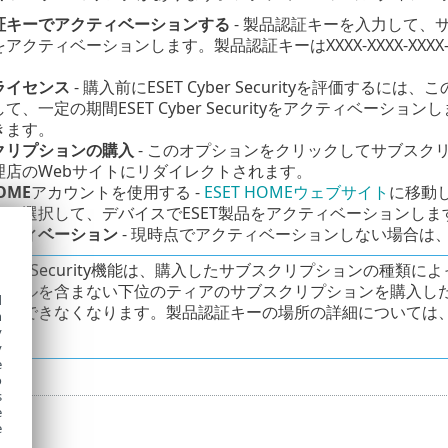
証キーでアクティベーションする
- 製品認証キーを入力して、
アクティベーションします。製品認証キーはXXXX-XXXX-XXXX-XX
。
ライセンス
- 購入前にESET Cyber Securityを評価す
て、一定の期間ESET Cyber Securityをアクティベー
きます。
クリプションの購入
- このオプションをクリックしてサブスク
理店のWebサイトにリダイレクトされます。
HOME
アカウントを使用する -
ESET HOMEウェブサイト
に移動し
ンを選択して、デバイスでESET製品をアクティベーションしま
クティベーション
- 現時点でアクティベーションしない場合は
 Cyber Security機能は、購入したサブスクリプションの
ォールを含まない下位のティアのサブスクリプションを購入し
d
セスできなくなります。製品認証キーの場所の詳細については
h
y
y
e
o
s
e
e