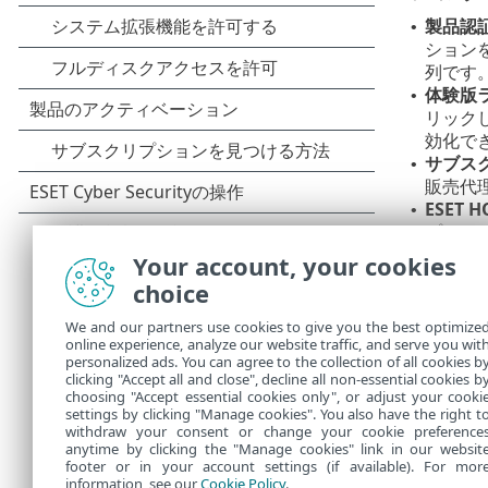
製品認
•
ションを
列です
体験版
•
リックし
効化で
サブス
•
販売代
ESET 
•
プショ
後でア
•
Your account, your cookies
choice
ESET
イアウ
We and our partners use cookies to give you the best optimize
にアク
online experience, analyze our website traffic, and serve you wit
い。
personalized ads. You can agree to the collection of all cookies b
clicking "Accept all and close", decline all non-essential cookies b
choosing "Accept essential cookies only", or adjust your cooki
settings by clicking "Manage cookies". You also have the right t
withdraw your consent or change your cookie preference
anytime by clicking the "Manage cookies" link in our websit
footer or in your account settings (if available). For mor
information, see our
Cookie Policy
.