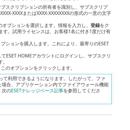
サブスクリプションの所有者を識別し、サブスクリプ
XX-XXXXまたはXXXX-XXXXXXXXの形式の一意の文字
るには、このオプションを選択します。情報を入力し、
登録
をク
ションします。試用ライセンスは、お客様1名に付き1度だけ有
リプションを購入します。これにより、最寄りのESET
てESET HOMEアカウントにログインし、サブスクリ
す。
、このオプションをクリックします。
種類によって利用できるようになります。したがって、ファ
た場合、アプリケーション内でファイアウォール機能
、次の
ESETナレッジベース記事
を参照してくださ