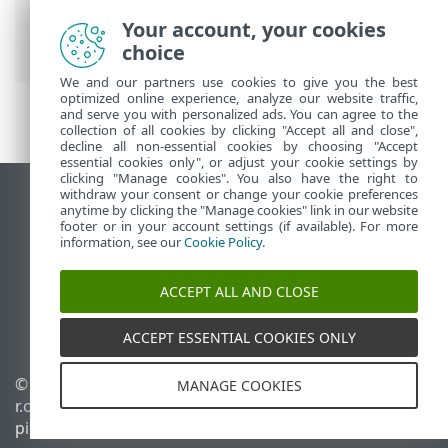
Tuotteen ESET Cyber Security
käsitteleminen
>
Työkalut
>
Karanteeni
>
Your account, your cookies
Tiedostojen palauttaminen karanteenista
choice
We and our partners use cookies to give you the best
optimized online experience, analyze our website traffic,
and serve you with personalized ads. You can agree to the
collection of all cookies by clicking "Accept all and close",
decline all non-essential cookies by choosing "Accept
essential cookies only", or adjust your cookie settings by
clicking "Manage cookies". You also have the right to
withdraw your consent or change your cookie preferences
Näytä tietokonesivusto
anytime by clicking the "Manage cookies" link in our website
footer or in your account settings (if available). For more
End of Life
information, see our
Cookie Policy
.
ESET-tietämyskanta
ESET-foorumi
ACCEPT ALL AND CLOSE
ESET Status Portal
Alueellinen tuki
ACCEPT ESSENTIAL COOKIES ONLY
© 1992 - 2025 ESET, spol. s
Evästeiden hallinta
MANAGE COOKIES
r.o. – Kaikki oikeudet
Evästekäytäntö
pidätetään.