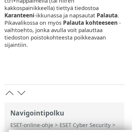
ctrl+näppäimellä (tai hiiren
kakkospainikkeella) tiettyä tiedostoa
Karanteeni
-ikkunassa ja napsautat
Palauta
.
Pikavalikossa on myös
Palauta kohteeseen
-
vaihtoehto, jonka avulla voit palauttaa
tiedoston poistokohteesta poikkeavaan
sijaintiin.
Navigointipolku
ESET-online-ohje
>
ESET Cyber Security
>