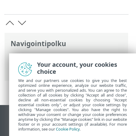
Navigointipolku
ESET-online-ohje
>
ESET Cyber Security
>
Sovellusasetukset
>
Käyttöliittymä
>
Your account, your cookies
Sovellusten tilat
choice
We and our partners use cookies to give you the best
optimized online experience, analyze our website traffic,
and serve you with personalized ads. You can agree to the
collection of all cookies by clicking "Accept all and close",
decline all non-essential cookies by choosing "Accept
essential cookies only", or adjust your cookie settings by
clicking "Manage cookies". You also have the right to
withdraw your consent or change your cookie preferences
Näytä tietokonesivusto
anytime by clicking the "Manage cookies" link in our website
footer or in your account settings (if available). For more
End of Life
information, see our
Cookie Policy
.
ESET-tietämyskanta