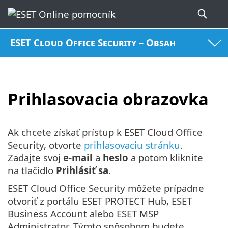
ESET Cloud Office Security – Obsah
Prihlasovacia obrazovka
Ak chcete získať prístup k ESET Cloud Office
Security, otvorte
prihlasovaciu stránku
.
Zadajte svoj
e-mail
a
heslo
a potom kliknite
na tlačidlo
Prihlásiť sa
.
ESET Cloud Office Security môžete prípadne
otvoriť z portálu ESET PROTECT Hub, ESET
Business Account alebo ESET MSP
Administrator. Týmto spôsobom budete