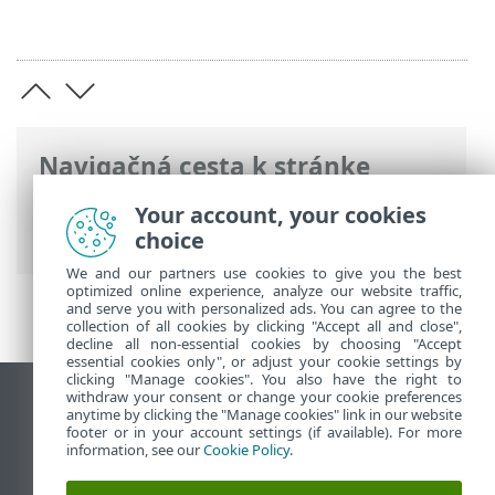
Navigačná cesta k stránke
ESET Online pomocník
>
ESET Cloud
Your account, your cookies
Office Security
>
Prihlasovacia obrazovka
choice
We and our partners use cookies to give you the best
optimized online experience, analyze our website traffic,
and serve you with personalized ads. You can agree to the
collection of all cookies by clicking "Accept all and close",
decline all non-essential cookies by choosing "Accept
essential cookies only", or adjust your cookie settings by
clicking "Manage cookies". You also have the right to
withdraw your consent or change your cookie preferences
Zobraziť stránku ako na počítači
anytime by clicking the "Manage cookies" link in our website
footer or in your account settings (if available). For more
End of Life
information, see our
Cookie Policy
.
Databáza znalostí ESET
ESET Fórum