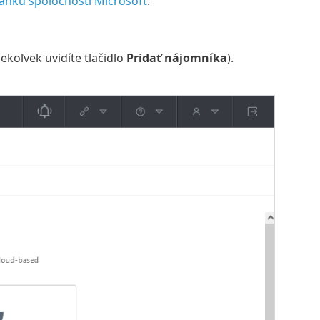
lánku spoločnosti Microsoft
.
ekoľvek uvidíte tlačidlo
Pridať nájomníka
).