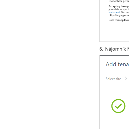
6.
Nájomník M