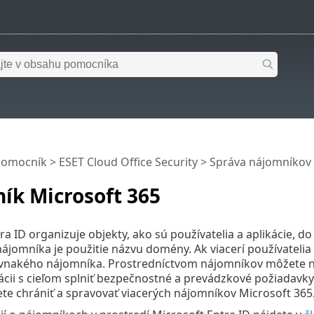
pomocník
>
ESET Cloud Office Security
>
Správa nájomníkov 
ík Microsoft 365
ra ID organizuje objekty, ako sú používatelia a aplikácie, d
 nájomníka je použitie názvu domény. Ak viacerí používateli
vnakého nájomníka. Prostredníctvom nájomníkov môžete nast
ácii s cieľom splniť bezpečnostné a prevádzkové požiadavky
te chrániť a spravovať viacerých nájomníkov Microsoft 365