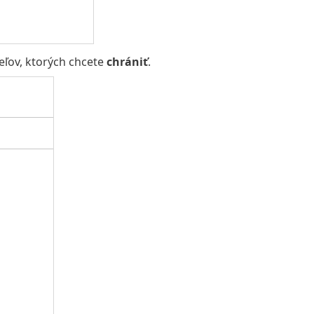
eľov, ktorých chcete
chrániť
.