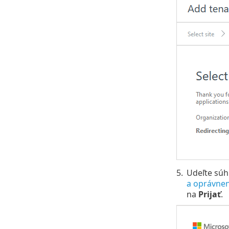
5.
Udeľte súh
a oprávne
na
Prijať
.