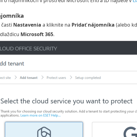
ií o nájomníkoch v prostredí Microsoft Entra ID nájdete v
č
ájomníka
 časti
Nastavenia
a kliknite na
Pridať nájomníka
(alebo kd
 dlaždicu
Microsoft 365
.