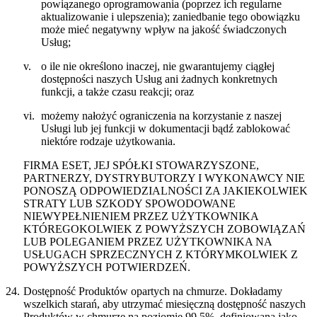
powiązanego oprogramowania (poprzez ich regularne
aktualizowanie i ulepszenia); zaniedbanie tego obowiązku
może mieć negatywny wpływ na jakość świadczonych
Usług;
v.
o ile nie określono inaczej, nie gwarantujemy ciągłej
dostępności naszych Usług ani żadnych konkretnych
funkcji, a także czasu reakcji; oraz
vi.
możemy nałożyć ograniczenia na korzystanie z naszej
Usługi lub jej funkcji w dokumentacji bądź zablokować
niektóre rodzaje użytkowania.
FIRMA ESET, JEJ SPÓŁKI STOWARZYSZONE,
PARTNERZY, DYSTRYBUTORZY I WYKONAWCY NIE
PONOSZĄ ODPOWIEDZIALNOŚCI ZA JAKIEKOLWIEK
STRATY LUB SZKODY SPOWODOWANE
NIEWYPEŁNIENIEM PRZEZ UŻYTKOWNIKA
KTÓREGOKOLWIEK Z POWYŻSZYCH ZOBOWIĄZAŃ
LUB POLEGANIEM PRZEZ UŻYTKOWNIKA NA
USŁUGACH SPRZECZNYCH Z KTÓRYMKOLWIEK Z
POWYŻSZYCH POTWIERDZEŃ.
24.
Dostępność Produktów opartych na chmurze.
Dokładamy
wszelkich starań, aby utrzymać miesięczną dostępność naszych
Produktów w chmurze na poziomie 99,5%, definiowaną jako