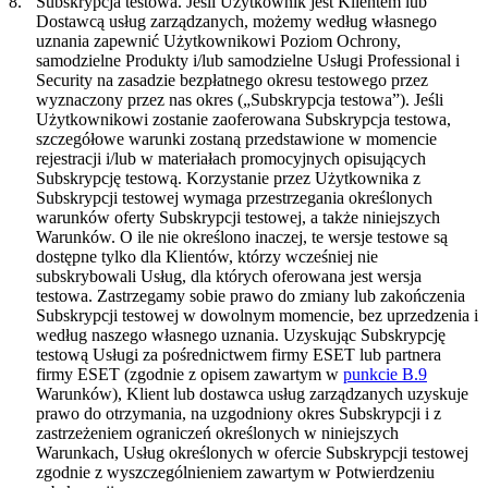
8.
Subskrypcja testowa.
Jeśli Użytkownik jest Klientem lub
Dostawcą usług zarządzanych, możemy według własnego
uznania zapewnić Użytkownikowi Poziom Ochrony,
samodzielne Produkty i/lub samodzielne Usługi Professional i
Security na zasadzie bezpłatnego okresu testowego przez
wyznaczony przez nas okres („
Subskrypcja testowa
”). Jeśli
Użytkownikowi zostanie zaoferowana Subskrypcja testowa,
szczegółowe warunki zostaną przedstawione w momencie
rejestracji i/lub w materiałach promocyjnych opisujących
Subskrypcję testową. Korzystanie przez Użytkownika z
Subskrypcji testowej wymaga przestrzegania określonych
warunków oferty Subskrypcji testowej, a także niniejszych
Warunków. O ile nie określono inaczej, te wersje testowe są
dostępne tylko dla Klientów, którzy wcześniej nie
subskrybowali Usług, dla których oferowana jest wersja
testowa. Zastrzegamy sobie prawo do zmiany lub zakończenia
Subskrypcji testowej w dowolnym momencie, bez uprzedzenia i
według naszego własnego uznania. Uzyskując Subskrypcję
testową Usługi za pośrednictwem firmy ESET lub partnera
firmy ESET (zgodnie z opisem zawartym w
punkcie B.9
Warunków), Klient lub dostawca usług zarządzanych uzyskuje
prawo do otrzymania, na uzgodniony okres Subskrypcji i z
zastrzeżeniem ograniczeń określonych w niniejszych
Warunkach, Usług określonych w ofercie Subskrypcji testowej
zgodnie z wyszczególnieniem zawartym w Potwierdzeniu