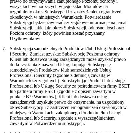
prawo do otrzymywania zakupionego Poziomu ochrony i
wszystkich wchodzących w jego skład Modułów na
uzgodniony okres Subskrypcji i z zastrzeżeniem ograniczeń
określonych w niniejszych Warunkach. Potwierdzenie
Subskrypcji będzie zawierać szczegółowe informacje na temat
Subskrypcji, takie jak: okres Subskrypcji, odnośne ilości oraz
Poziom ochrony, który powinien zostać przyznany
Użytkownikowi.
7.
Subskrypcja samodzielnych Produktów i/lub Usług Professional
i Security.
Zamiast uzyskać Subskrypcję Poziomu ochrony,
Klient lub dostawca usług zarządzanych może uzyskać prawo
do korzystania z naszych Usług, kupując Subskrypcję
samodzielnych Produktów i/lub samodzielnych Usług
Professional i Security (zgodnie z definicją zawartą w
Warunkach szczególnych). Subskrybując Produkt lub Usługę
Professional lub Usługę Security za pośrednictwem firmy ESET
lub partnera firmy ESET (zgodnie z opisem zawartym w
punkcie B.9 Warunków), Klient lub dostawca usług
zarządzanych uzyskuje prawo do otrzymania, na uzgodniony
okres Subskrypcji i z zastrzeżeniem ograniczeń określonych w
niniejszych Warunkach, zakupionego Produktu i/lub Usługi
Professional lub Security, zgodnie z wyszczególnieniem
zawartym w Potwierdzeniu subskrypcji.