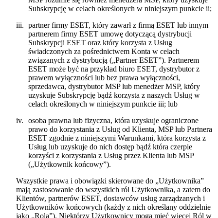
Subskrypcję w celach określonych w niniejszym punkcie ii;
iii.
partner firmy ESET, który zawarł z firmą ESET lub innym
partnerem firmy ESET umowę dotyczącą dystrybucji
Subskrypcji ESET oraz który korzysta z Usług
świadczonych za pośrednictwem Konta w celach
związanych z dystrybucją („
Partner ESET
”). Partnerem
ESET może być na przykład biuro ESET, dystrybutor z
prawem wyłączności lub bez prawa wyłączności,
sprzedawca, dystrybutor MSP lub menedżer MSP, który
uzyskuje Subskrypcję bądź korzysta z naszych Usług w
celach określonych w niniejszym punkcie iii; lub
iv.
osoba prawna lub fizyczna, która uzyskuje ograniczone
prawo do korzystania z Usług od Klienta, MSP lub Partnera
ESET zgodnie z niniejszymi Warunkami, która korzysta z
Usług lub uzyskuje do nich dostęp bądź która czerpie
korzyści z korzystania z Usług przez Klienta lub MSP
(„
Użytkownik końcowy
”).
Wszystkie prawa i obowiązki skierowane do „Użytkownika”
mają zastosowanie do wszystkich ról Użytkownika, a zatem do
Klientów, partnerów ESET, dostawców usług zarządzanych i
Użytkowników końcowych (każdy z nich określany oddzielnie
jako „
Rola
”). Niektórzy Użytkownicy mogą mieć więcej Ról w