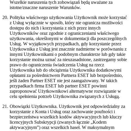
Wszelkie naruszenia tych zobowiązań będą uważane za
istotne/znaczne naruszenie Warunków.
20.
Polityka właściwego użytkowania
Użytkownik może korzystać
z Usług wyłącznie w sposób, który nie ogranicza możliwości
dostępu do nich i korzystania z nich przez innych
Użytkowników oraz zgodnie z ograniczeniami właściwego
użytkowania, określonymi w dokumentacji dla poszczególnych
Usług. W wyjątkowych przypadkach, gdy korzystanie przez
Użytkownika z Usług jest znacznie nadmierne w porównaniu z
innymi Użytkownikami o podobnym charakterze lub gdy takie
korzystanie można uznać za nieuzasadnione, zastrzegamy sobie
prawo do ograniczenia świadczenia Usług na rzecz
Użytkownika lub do obciążenia Użytkownika dodatkowymi
opłatami za pośrednictwem Partnera ESET lub bezpośrednio,
jeśli żaden Partner ESET nie jest zaangażowany. W takich
przypadkach firma ESET lub partner ESET powinni
zaproponować Użytkownikowi alternatywne rozwiązanie w
celu spełnienia potrzeb Użytkownika związanych z Usługą.
21.
Obowiązki Użytkownika.
Użytkownik jest odpowiedzialny za
korzystanie z Konta i Usług oraz zachowanie poufności i
bezpieczeństwa wszelkich kodów aktywacyjnych lub kluczy
licencyjnych Subskrypcji (zwanych łącznie „
Kodem
aktywacyjnym
”) oraz wszelkich haseł. W maksymalnym