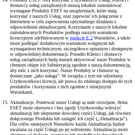
dostawcy usług zarządzanych muszą lokalnie zainstalować
wymagane Produkty ESET na urządzeniach, które mają
korzystać z naszych Usług, oraz zapewnić ich połączenie z
Internetem w celu zapewnienia optymalnego działania z
odpowiednimi aktualizacjami. Korzystanie z naszych lokalnie
zainstalowanych Produktów podlega naszym warunkom
licencyjnym zdefiniowanym w
punkcie E.2
Warunków, a także
może podlegać dodatkowym warunkom wstępnym lub
wymaganiom technicznym, szczegółowo opisanym i dostępnym
w odpowiedniej dokumentacji. Ponadto Klienci i dostawcy
usług zarządzanych będą musieli aktywować nasze Produkty w
chmurze objęte ich Subskrypcją zgodnie z naszą dokumentacją,
aby móc z nich korzystać. Nasze Produkty w chmurze są
dostarczane „jako usługa”. W związku z tym nie udzielamy
Użytkownikowi licencji, ale prawa do zdalnego dostępu do tych
produktów i korzystania z nich zgodnie z niniejszymi
Warunkami.
15.
Aktualizacje.
Ponieważ nasze Usługi są stale rozwijane, firma
ESET może okresowo i bez zgody Użytkownika wdrożyć
aktualizację lub ulepszenie dowolnej części Usługi, jak również
dołączonego Produktu lub zastąpić ich część („Aktualizacja”).
Dla celów niniejszych Warunków każda Aktualizacja będzie
uważana za część Usługi po jej wdrożeniu. Aktualizacja może
obejmować dodanie, usunięcie lub modyfikację dowolnych