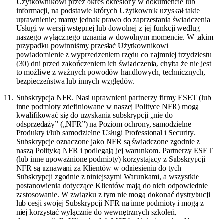
Użytkownikowi przez okres określony w dokumencie lub
informacji, na podstawie których Użytkownik uzyskał takie
uprawnienie; mamy jednak prawo do zaprzestania świadczenia
Usługi w wersji wstępnej lub dowolnej z jej funkcji według
naszego wyłącznego uznania w dowolnym momencie. W takim
przypadku powinniśmy przesłać Użytkownikowi
powiadomienie z wyprzedzeniem rzędu co najmniej trzydziestu
(30) dni przed zakończeniem ich świadczenia, chyba że nie jest
to możliwe z ważnych powodów handlowych, technicznych,
bezpieczeństwa lub innych względów.
11.
Subskrypcja NFR.
Nasi uprawnieni partnerzy firmy ESET (lub
inne podmioty zdefiniowane w naszej Polityce NFR) mogą
kwalifikować się do uzyskania subskrypcji „nie do
odsprzedaży” („
NFR
”) na Poziom ochrony, samodzielne
Produkty i/lub samodzielne Usługi Professional i Security.
Subskrypcje oznaczone jako NFR są świadczone zgodnie z
naszą Polityką NFR i podlegają jej warunkom. Partnerzy ESET
(lub inne upoważnione podmioty) korzystający z Subskrypcji
NFR są uznawani za Klientów w odniesieniu do tych
Subskrypcji zgodnie z niniejszymi Warunkami, a wszystkie
postanowienia dotyczące Klientów mają do nich odpowiednie
zastosowanie. W związku z tym nie mogą dokonać dystrybucji
lub cesji swojej Subskrypcji NFR na inne podmioty i mogą z
niej korzystać wyłącznie do wewnętrznych szkoleń,