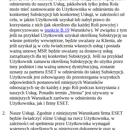
odniesieniu do naszych Usług, jakkolwiek tylko jedna Rola
może mieć zastosowanie do Użytkownika w odniesieniu do
konkretnej Subskrypcji lub konkretnej Usługi, w zależności od
celu, w jakim Użytkownik uzyskał lub nabył prawo do
korzystania z nich (jak określono dla każdej Roli powyżej i
doprecyzowano w
punkcie B.19
Warunków). W związku z tym
jeśli na przykład Użytkownik uzyskał określoną Subskrypcję na
własne potrzeby wewnętrzne, będzie uważany za Klienta, ale
jeśli uzyskał ją w celu świadczenia własnych usług i posiada
ważną umowę MSP, będzie uważany za dostawcę usług
zarządzanych dla tej konkretnej Subskrypcji. Jeśli na przykład
Użytkownik zamawia określoną Subskrypcję do użytku przez
inny podmiot i ma ważną umowę dystrybucyjną, zostanie
uznany za partnera ESET w odniesieniu do takiej Subskrypcji.
Użytkownik jest zobowiązany do przestrzegania wszystkich
odpowiednich postanowień niniejszych Warunków
odnoszących się do każdej z jego Ról podczas korzystania z
naszych Usług. Ponadto termin „
Strona
” jest używany w
niniejszych Warunkach zarówno w odniesieniu do
Użytkownika, jak i firmy ESET.
2.
Nasze Usługi.
Zgodnie z niniejszymi Warunkami firma ESET
będzie świadczyć różne Usługi na rzecz Użytkownika, w
zależności od spełnienia przez Użytkownika wymagań
wstępnych określonych w niniejszym dokumencie oraz w