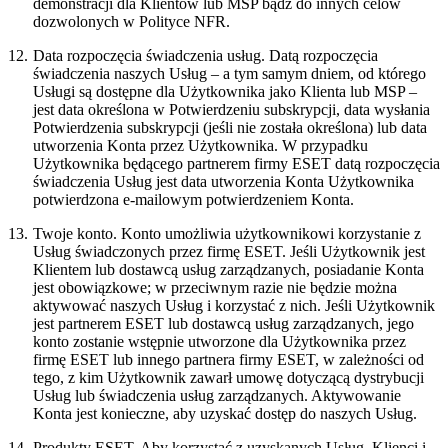
demonstracji dla Klientów lub MSP bądź do innych celów
dozwolonych w Polityce NFR.
12.
Data rozpoczęcia świadczenia usług.
Datą rozpoczęcia
świadczenia naszych Usług – a tym samym dniem, od którego
Usługi są dostępne dla Użytkownika jako Klienta lub MSP –
jest data określona w Potwierdzeniu subskrypcji, data wysłania
Potwierdzenia subskrypcji (jeśli nie została określona) lub data
utworzenia Konta przez Użytkownika. W przypadku
Użytkownika będącego partnerem firmy ESET datą rozpoczęcia
świadczenia Usług jest data utworzenia Konta Użytkownika
potwierdzona e-mailowym potwierdzeniem Konta.
13.
Twoje konto.
Konto umożliwia użytkownikowi korzystanie z
Usług świadczonych przez firmę ESET. Jeśli Użytkownik jest
Klientem lub dostawcą usług zarządzanych, posiadanie Konta
jest obowiązkowe; w przeciwnym razie nie będzie można
aktywować naszych Usług i korzystać z nich. Jeśli Użytkownik
jest partnerem ESET lub dostawcą usług zarządzanych, jego
konto zostanie wstępnie utworzone dla Użytkownika przez
firmę ESET lub innego partnera firmy ESET, w zależności od
tego, z kim Użytkownik zawarł umowę dotyczącą dystrybucji
Usług lub świadczenia usług zarządzanych. Aktywowanie
Konta jest konieczne, aby uzyskać dostęp do naszych Usług.
14.
Produkty ESET.
Aby korzystać z uzyskanych Usług, Klienci i