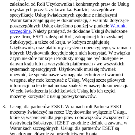
zależności od Roli Użytkownika i konkretnych praw do Usług
uzyskanych przez Użytkownika. Bardziej szczegółowe
specyfikacje Usług świadczonych zgodnie z niniejszymi
Warunkami znajdują się w dokumentacji, a warunki dotyczące
poszczególnych Usług określono poniżej w punkcie
Warunki
szczególne
. Należy pamiętać, że dokładne Usługi świadczone
przez firmę ESET zależą od Roli, zakupionej lub uzyskanej
Subskrypcji, a także od kraju, w którym znajduje się
Użytkownik, oraz platformy / systemu operacyjnego, w ramach
których Użytkownik decyduje się z nich korzystać. W związku
z tym niektóre funkcje i Produkty mogą nie być dostępne w
danym kraju lub na wszystkich platformach / we wszystkich
systemach operacyjnych. Użytkownik musi się również
upewnić, że spełnia nasze wymagania techniczne i warunki
wstępne, aby móc korzystać z Usług. Więcej szczegółowych
informacji na ten temat można znaleźć w naszej dokumentacji.
W celu świadczenia jakichkolwiek Usług lub ich części
możemy korzystać z usług podwykonawców.
3.
Usługi dla partnerów ESET.
W ramach roli Partnera ESET
możemy świadczyć na rzecz Użytkownika wyłącznie Usługi,
które są wsparciem dla jego praw i obowiązków związanych z
dystrybucją Subskrypcji ESET, zgodnie z definicją zawartą w
Warunkach szczególnych. Usługi dla partnerów ESET są
świadczone głównie za pośrednictwem Konta.