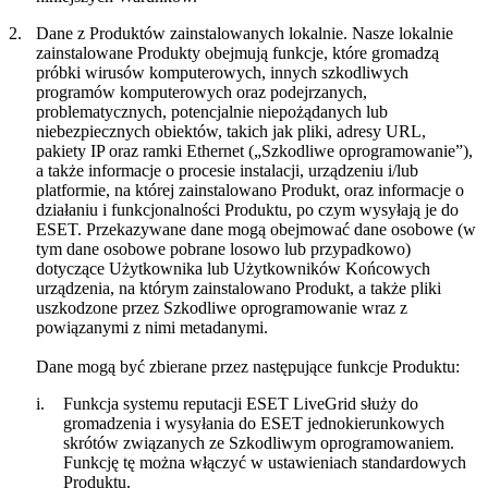
2.
Dane z Produktów zainstalowanych lokalnie.
Nasze lokalnie
zainstalowane Produkty obejmują funkcje, które gromadzą
próbki wirusów komputerowych, innych szkodliwych
programów komputerowych oraz podejrzanych,
problematycznych, potencjalnie niepożądanych lub
niebezpiecznych obiektów, takich jak pliki, adresy URL,
pakiety IP oraz ramki Ethernet („
Szkodliwe oprogramowanie
”),
a także informacje o procesie instalacji, urządzeniu i/lub
platformie, na której zainstalowano Produkt, oraz informacje o
działaniu i funkcjonalności Produktu, po czym wysyłają je do
ESET. Przekazywane dane mogą obejmować dane osobowe (w
tym dane osobowe pobrane losowo lub przypadkowo)
dotyczące Użytkownika lub Użytkowników Końcowych
urządzenia, na którym zainstalowano Produkt, a także pliki
uszkodzone przez Szkodliwe oprogramowanie wraz z
powiązanymi z nimi metadanymi.
Dane mogą być zbierane przez następujące funkcje Produktu:
i.
Funkcja systemu reputacji ESET LiveGrid służy do
gromadzenia i wysyłania do ESET jednokierunkowych
skrótów związanych ze Szkodliwym oprogramowaniem.
Funkcję tę można włączyć w ustawieniach standardowych
Produktu.