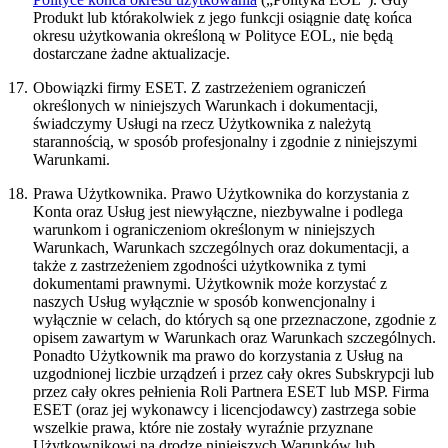
Produkt lub którakolwiek z jego funkcji osiągnie datę końca
okresu użytkowania określoną w Polityce EOL, nie będą
dostarczane żadne aktualizacje.
17.
Obowiązki firmy ESET.
Z zastrzeżeniem ograniczeń
określonych w niniejszych Warunkach i dokumentacji,
świadczymy Usługi na rzecz Użytkownika z należytą
starannością, w sposób profesjonalny i zgodnie z niniejszymi
Warunkami.
18.
Prawa Użytkownika.
Prawo Użytkownika do korzystania z
Konta oraz Usług jest niewyłączne, niezbywalne i podlega
warunkom i ograniczeniom określonym w niniejszych
Warunkach, Warunkach szczególnych oraz dokumentacji, a
także z zastrzeżeniem zgodności użytkownika z tymi
dokumentami prawnymi. Użytkownik może korzystać z
naszych Usług wyłącznie w sposób konwencjonalny i
wyłącznie w celach, do których są one przeznaczone, zgodnie z
opisem zawartym w Warunkach oraz Warunkach szczególnych.
Ponadto Użytkownik ma prawo do korzystania z Usług na
uzgodnionej liczbie urządzeń i przez cały okres Subskrypcji lub
przez cały okres pełnienia Roli Partnera ESET lub MSP. Firma
ESET (oraz jej wykonawcy i licencjodawcy) zastrzega sobie
wszelkie prawa, które nie zostały wyraźnie przyznane
Użytkownikowi na drodze niniejszych Warunków lub