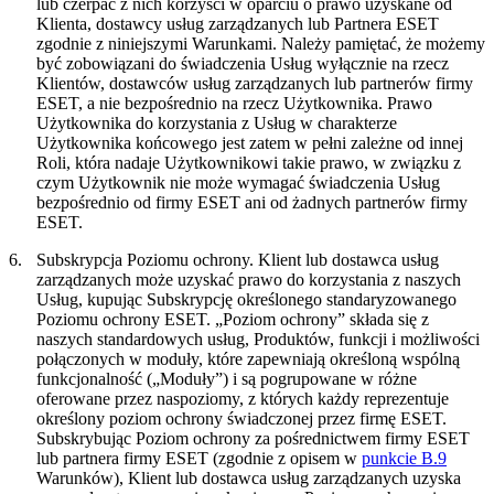
lub czerpać z nich korzyści w oparciu o prawo uzyskane od
Klienta, dostawcy usług zarządzanych lub Partnera ESET
zgodnie z niniejszymi Warunkami. Należy pamiętać, że możemy
być zobowiązani do świadczenia Usług wyłącznie na rzecz
Klientów, dostawców usług zarządzanych lub partnerów firmy
ESET, a nie bezpośrednio na rzecz Użytkownika. Prawo
Użytkownika do korzystania z Usług w charakterze
Użytkownika końcowego jest zatem w pełni zależne od innej
Roli, która nadaje Użytkownikowi takie prawo, w związku z
czym Użytkownik nie może wymagać świadczenia Usług
bezpośrednio od firmy ESET ani od żadnych partnerów firmy
ESET.
6.
Subskrypcja Poziomu ochrony.
Klient lub dostawca usług
zarządzanych może uzyskać prawo do korzystania z naszych
Usług, kupując Subskrypcję określonego standaryzowanego
Poziomu ochrony ESET. „
Poziom ochrony
” składa się z
naszych standardowych usług, Produktów, funkcji i możliwości
połączonych w moduły, które zapewniają określoną wspólną
funkcjonalność („Moduły”) i są pogrupowane w różne
oferowane przez nas
poziomy
, z których każdy reprezentuje
określony poziom ochrony świadczonej przez firmę ESET.
Subskrybując Poziom ochrony za pośrednictwem firmy ESET
lub partnera firmy ESET (zgodnie z opisem w
punkcie B.9
Warunków), Klient lub dostawca usług zarządzanych uzyska