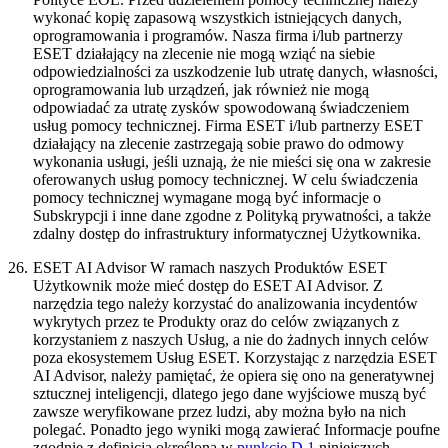
wykonać kopię zapasową wszystkich istniejących danych,
oprogramowania i programów. Nasza firma i/lub partnerzy
ESET działający na zlecenie nie mogą wziąć na siebie
odpowiedzialności za uszkodzenie lub utratę danych, własności,
oprogramowania lub urządzeń, jak również nie mogą
odpowiadać za utratę zysków spowodowaną świadczeniem
usług pomocy technicznej. Firma ESET i/lub partnerzy ESET
działający na zlecenie zastrzegają sobie prawo do odmowy
wykonania usługi, jeśli uznają, że nie mieści się ona w zakresie
oferowanych usług pomocy technicznej. W celu świadczenia
pomocy technicznej wymagane mogą być informacje o
Subskrypcji i inne dane zgodne z Polityką prywatności, a także
zdalny dostęp do infrastruktury informatycznej Użytkownika.
26.
ESET AI Advisor
W ramach naszych Produktów ESET
Użytkownik może mieć dostęp do ESET AI Advisor. Z
narzędzia tego należy korzystać do analizowania incydentów
wykrytych przez te Produkty oraz do celów związanych z
korzystaniem z naszych Usług, a nie do żadnych innych celów
poza ekosystemem Usług ESET. Korzystając z narzędzia ESET
AI Advisor, należy pamiętać, że opiera się ono na generatywnej
sztucznej inteligencji, dlatego jego dane wyjściowe muszą być
zawsze weryfikowane przez ludzi, aby można było na nich
polegać. Ponadto jego wyniki mogą zawierać Informacje poufne
zgodnie z definicją określoną w
punkcie D.1
niniejszych