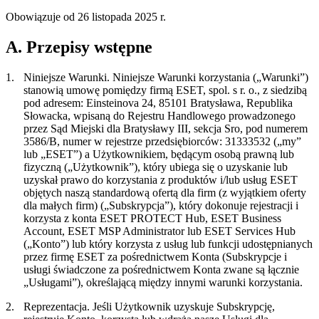
Obowiązuje od 26 listopada 2025 r.
A. Przepisy wstępne
1.
Niniejsze Warunki.
Niniejsze Warunki korzystania („
Warunki
”)
stanowią umowę pomiędzy firmą ESET, spol. s r. o., z siedzibą
pod adresem: Einsteinova 24, 85101 Bratysława, Republika
Słowacka, wpisaną do Rejestru Handlowego prowadzonego
przez Sąd Miejski dla Bratysławy III, sekcja Sro, pod numerem
3586/B, numer w rejestrze przedsiębiorców: 31333532 („
my
”
lub „
ESET”)
a Użytkownikiem, będącym osobą prawną lub
fizyczną („
Użytkownik
”), który ubiega się o uzyskanie lub
uzyskał prawo do korzystania z produktów i/lub usług ESET
objętych naszą standardową ofertą dla firm (z wyjątkiem oferty
dla małych firm) („
Subskrypcja
”), który dokonuje rejestracji i
korzysta z konta ESET PROTECT Hub, ESET Business
Account, ESET MSP Administrator lub ESET Services Hub
(„
Konto
”) lub który korzysta z usług lub funkcji udostępnianych
przez firmę ESET za pośrednictwem Konta (Subskrypcje i
usługi świadczone za pośrednictwem Konta zwane są łącznie
„
Usługami
”), określającą między innymi warunki korzystania.
2.
Reprezentacja.
Jeśli Użytkownik uzyskuje Subskrypcję,