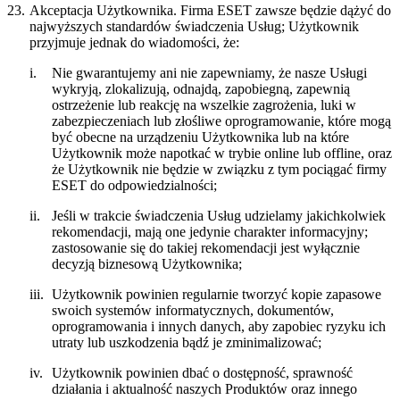
23.
Akceptacja Użytkownika.
Firma ESET zawsze będzie dążyć do
najwyższych standardów świadczenia Usług; Użytkownik
przyjmuje jednak do wiadomości, że:
i.
Nie gwarantujemy ani nie zapewniamy, że nasze Usługi
wykryją, zlokalizują, odnajdą, zapobiegną, zapewnią
ostrzeżenie lub reakcję na wszelkie zagrożenia, luki w
zabezpieczeniach lub złośliwe oprogramowanie, które mogą
być obecne na urządzeniu Użytkownika lub na które
Użytkownik może napotkać w trybie online lub offline, oraz
że Użytkownik nie będzie w związku z tym pociągać firmy
ESET do odpowiedzialności;
ii.
Jeśli w trakcie świadczenia Usług udzielamy jakichkolwiek
rekomendacji, mają one jedynie charakter informacyjny;
zastosowanie się do takiej rekomendacji jest wyłącznie
decyzją biznesową Użytkownika;
iii.
Użytkownik powinien regularnie tworzyć kopie zapasowe
swoich systemów informatycznych, dokumentów,
oprogramowania i innych danych, aby zapobiec ryzyku ich
utraty lub uszkodzenia bądź je zminimalizować;
iv.
Użytkownik powinien dbać o dostępność, sprawność
działania i aktualność naszych Produktów oraz innego