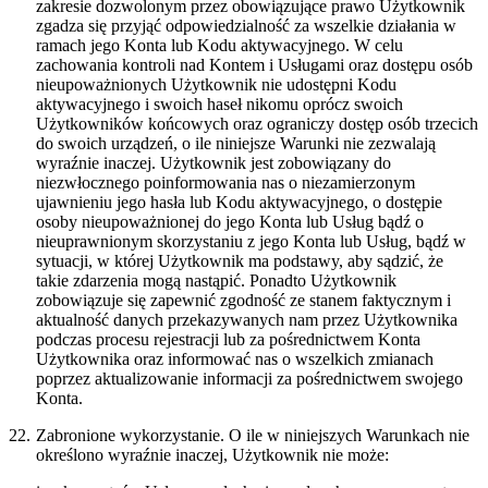
zakresie dozwolonym przez obowiązujące prawo Użytkownik
zgadza się przyjąć odpowiedzialność za wszelkie działania w
ramach jego Konta lub Kodu aktywacyjnego. W celu
zachowania kontroli nad Kontem i Usługami oraz dostępu osób
nieupoważnionych Użytkownik nie udostępni Kodu
aktywacyjnego i swoich haseł nikomu oprócz swoich
Użytkowników końcowych oraz ograniczy dostęp osób trzecich
do swoich urządzeń, o ile niniejsze Warunki nie zezwalają
wyraźnie inaczej. Użytkownik jest zobowiązany do
niezwłocznego poinformowania nas o niezamierzonym
ujawnieniu jego hasła lub Kodu aktywacyjnego, o dostępie
osoby nieupoważnionej do jego Konta lub Usług bądź o
nieuprawnionym skorzystaniu z jego Konta lub Usług, bądź w
sytuacji, w której Użytkownik ma podstawy, aby sądzić, że
takie zdarzenia mogą nastąpić. Ponadto Użytkownik
zobowiązuje się zapewnić zgodność ze stanem faktycznym i
aktualność danych przekazywanych nam przez Użytkownika
podczas procesu rejestracji lub za pośrednictwem Konta
Użytkownika oraz informować nas o wszelkich zmianach
poprzez aktualizowanie informacji za pośrednictwem swojego
Konta.
22.
Zabronione wykorzystanie.
O ile w niniejszych Warunkach nie
określono wyraźnie inaczej, Użytkownik nie może: