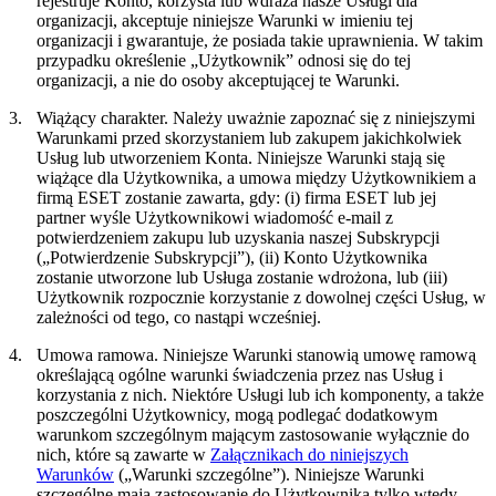
rejestruje Konto, korzysta lub wdraża nasze Usługi dla
organizacji, akceptuje niniejsze Warunki w imieniu tej
organizacji i gwarantuje, że posiada takie uprawnienia. W takim
przypadku określenie „Użytkownik” odnosi się do tej
organizacji, a nie do osoby akceptującej te Warunki.
3.
Wiążący charakter.
Należy uważnie zapoznać się z niniejszymi
Warunkami przed skorzystaniem lub zakupem jakichkolwiek
Usług lub utworzeniem Konta. Niniejsze Warunki stają się
wiążące dla Użytkownika, a umowa między Użytkownikiem a
firmą ESET zostanie zawarta, gdy: (i) firma ESET lub jej
partner wyśle Użytkownikowi wiadomość e-mail z
potwierdzeniem zakupu lub uzyskania naszej Subskrypcji
(„
Potwierdzenie Subskrypcji
”), (ii) Konto Użytkownika
zostanie utworzone lub Usługa zostanie wdrożona, lub (iii)
Użytkownik rozpocznie korzystanie z dowolnej części Usług, w
zależności od tego, co nastąpi wcześniej.
4.
Umowa ramowa.
Niniejsze Warunki stanowią umowę ramową
określającą ogólne warunki świadczenia przez nas Usług i
korzystania z nich. Niektóre Usługi lub ich komponenty, a także
poszczególni Użytkownicy, mogą podlegać dodatkowym
warunkom szczególnym mającym zastosowanie wyłącznie do
nich, które są zawarte w
Załącznikach do niniejszych
Warunków
(„
Warunki szczególne
”). Niniejsze Warunki
szczególne mają zastosowanie do Użytkownika tylko wtedy,