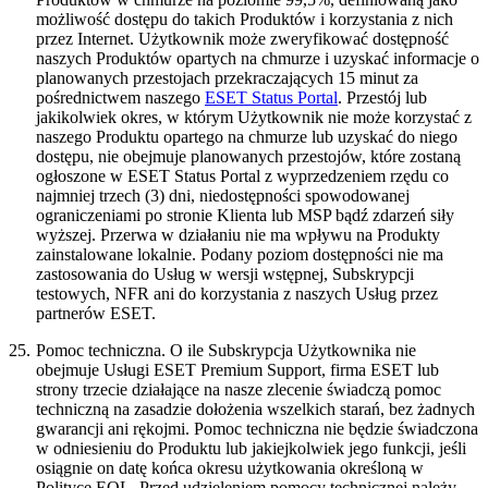
możliwość dostępu do takich Produktów i korzystania z nich
przez Internet. Użytkownik może zweryfikować dostępność
naszych Produktów opartych na chmurze i uzyskać informacje o
planowanych przestojach przekraczających 15 minut za
pośrednictwem naszego
ESET Status Portal
. Przestój lub
jakikolwiek okres, w którym Użytkownik nie może korzystać z
naszego Produktu opartego na chmurze lub uzyskać do niego
dostępu, nie obejmuje planowanych przestojów, które zostaną
ogłoszone w ESET Status Portal z wyprzedzeniem rzędu co
najmniej trzech (3) dni, niedostępności spowodowanej
ograniczeniami po stronie Klienta lub MSP bądź zdarzeń siły
wyższej. Przerwa w działaniu nie ma wpływu na Produkty
zainstalowane lokalnie. Podany poziom dostępności nie ma
zastosowania do Usług w wersji wstępnej, Subskrypcji
testowych, NFR ani do korzystania z naszych Usług przez
partnerów ESET.
25.
Pomoc techniczna.
O ile Subskrypcja Użytkownika nie
obejmuje Usługi ESET Premium Support, firma ESET lub
strony trzecie działające na nasze zlecenie świadczą pomoc
techniczną na zasadzie dołożenia wszelkich starań, bez żadnych
gwarancji ani rękojmi. Pomoc techniczna nie będzie świadczona
w odniesieniu do Produktu lub jakiejkolwiek jego funkcji, jeśli
osiągnie on datę końca okresu użytkowania określoną w
Polityce EOL. Przed udzieleniem pomocy technicznej należy