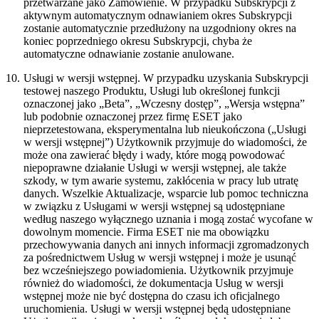
przetwarzane jako Zamówienie. W przypadku Subskrypcji z
aktywnym automatycznym odnawianiem okres Subskrypcji
zostanie automatycznie przedłużony na uzgodniony okres na
koniec poprzedniego okresu Subskrypcji, chyba że
automatyczne odnawianie zostanie anulowane.
10.
Usługi w wersji wstępnej.
W przypadku uzyskania Subskrypcji
testowej naszego Produktu, Usługi lub określonej funkcji
oznaczonej jako „Beta”, „Wczesny dostęp”, „Wersja wstępna”
lub podobnie oznaczonej przez firmę ESET jako
nieprzetestowana, eksperymentalna lub nieukończona („
Usługi
w wersji wstępnej
”) Użytkownik przyjmuje do wiadomości, że
może ona zawierać błędy i wady, które mogą powodować
niepoprawne działanie Usługi w wersji wstępnej, ale także
szkody, w tym awarie systemu, zakłócenia w pracy lub utratę
danych. Wszelkie Aktualizacje, wsparcie lub pomoc techniczna
w związku z Usługami w wersji wstępnej są udostępniane
według naszego wyłącznego uznania i mogą zostać wycofane w
dowolnym momencie. Firma ESET nie ma obowiązku
przechowywania danych ani innych informacji zgromadzonych
za pośrednictwem Usług w wersji wstępnej i może je usunąć
bez wcześniejszego powiadomienia. Użytkownik przyjmuje
również do wiadomości, że dokumentacja Usług w wersji
wstępnej może nie być dostępna do czasu ich oficjalnego
uruchomienia. Usługi w wersji wstępnej będą udostępniane