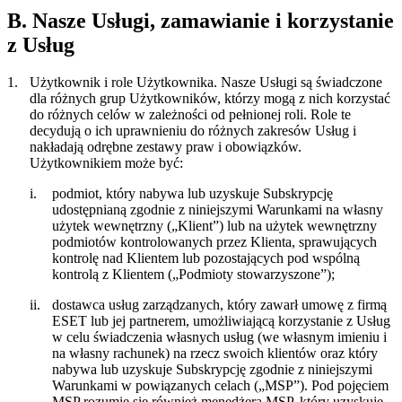
B. Nasze Usługi, zamawianie i korzystanie
z Usług
1.
Użytkownik i role Użytkownika.
Nasze Usługi są świadczone
dla różnych grup Użytkowników, którzy mogą z nich korzystać
do różnych celów w zależności od pełnionej roli. Role te
decydują o ich uprawnieniu do różnych zakresów Usług i
nakładają odrębne zestawy praw i obowiązków.
Użytkownikiem może być:
i.
podmiot, który nabywa lub uzyskuje Subskrypcję
udostępnianą zgodnie z niniejszymi Warunkami na własny
użytek wewnętrzny („
Klient
”) lub na użytek wewnętrzny
podmiotów kontrolowanych przez Klienta, sprawujących
kontrolę nad Klientem lub pozostających pod wspólną
kontrolą z Klientem („
Podmioty stowarzyszone
”);
ii.
dostawca usług zarządzanych, który zawarł umowę z firmą
ESET lub jej partnerem, umożliwiającą korzystanie z Usług
w celu świadczenia własnych usług (we własnym imieniu i
na własny rachunek) na rzecz swoich klientów oraz który
nabywa lub uzyskuje Subskrypcję zgodnie z niniejszymi
Warunkami w powiązanych celach („
MSP
”). Pod pojęciem
MSP rozumie się również menedżera MSP, który uzyskuje