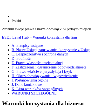
Polski
Zrozum swoje prawa i nasze obowiązki w jednym miejscu
ESET Legal Hub
>
Warunki korzystania dla firm
A. Przepisy wstępne
B. Nasze Usługi, zamawianie i korzystanie z Usług
C. Bezpieczeństwo i ochrona danych
D. Poufność
E. Prawa własności intelektualnej
F. Zastrzeżenia i ograniczenie odpowiedzialności
G. Prawo właściwe, jurysdykcja i język
H. Okres obowiązywania i wypowiedzenie
I. Postanowienia ogólne
J. Dane kontaktowe
K. Lista warunków szczególnych
WARUNKI SZCZEGÓLNE
Warunki korzystania dla biznesu