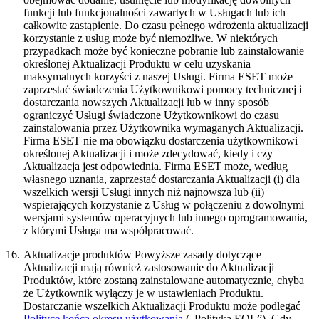
funkcji lub funkcjonalności zawartych w Usługach lub ich
całkowite zastąpienie. Do czasu pełnego wdrożenia aktualizacji
korzystanie z usług może być niemożliwe. W niektórych
przypadkach może być konieczne pobranie lub zainstalowanie
określonej Aktualizacji Produktu w celu uzyskania
maksymalnych korzyści z naszej Usługi. Firma ESET może
zaprzestać świadczenia Użytkownikowi pomocy technicznej i
dostarczania nowszych Aktualizacji lub w inny sposób
ograniczyć Usługi świadczone Użytkownikowi do czasu
zainstalowania przez Użytkownika wymaganych Aktualizacji.
Firma ESET nie ma obowiązku dostarczenia użytkownikowi
określonej Aktualizacji i może zdecydować, kiedy i czy
Aktualizacja jest odpowiednia. Firma ESET może, według
własnego uznania, zaprzestać dostarczania Aktualizacji (i) dla
wszelkich wersji Usługi innych niż najnowsza lub (ii)
wspierających korzystanie z Usług w połączeniu z dowolnymi
wersjami systemów operacyjnych lub innego oprogramowania,
z którymi Usługa ma współpracować.
16.
Aktualizacje produktów
Powyższe zasady dotyczące
Aktualizacji mają również zastosowanie do Aktualizacji
Produktów, które zostaną zainstalowane automatycznie, chyba
że Użytkownik wyłączy je w ustawieniach Produktu.
Dostarczanie wszelkich Aktualizacji Produktu może podlegać
Polityce końca okresu użytkowania
(„Polityka EOL”). Gdy