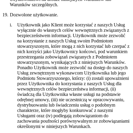
Warunków szczególnych.
19.
Dozwolone użytkowanie.
i.
Użytkownik jako Klient może korzystać z naszych Usług
wyłącznie do własnych celów wewnętrznych związanych z
bezpieczeństwem informacji. Użytkownik może zezwolić
na korzystanie z naszych Usług swoim Podmiotom
stowarzyszonym, które mogą z nich korzystać lub czerpać z
nich korzyści jako Użytkownicy końcowi, pod warunkiem
przestrzegania zobowiązań związanych z Podmiotem
stowarzyszonym, wynikających z niniejszych Warunków.
Ponadto Użytkownik może zezwolić na dostęp do naszych
Usług zewnętrznym wykonawcom Użytkownika lub jego
Podmiotu Stowarzyszonego, którzy: (i) zostali upoważnieni
przez Użytkownika do korzystania z naszych Usług dla
wewnętrznych celów bezpieczeństwa informacji, (ii)
świadczą dla Użytkownika własne usługi na podstawie
odrębnej umowy, (iii) nie uczestniczą w opracowywaniu,
dystrybuowaniu lub świadczeniu usług o podobnym
charakterze, które mogłyby konkurować z naszymi
Usługami oraz (iv) podlegają zobowiązaniom do
zachowania poufności porównywalnym ze zobowiązaniami
określonymi w niniejszych Warunkach.