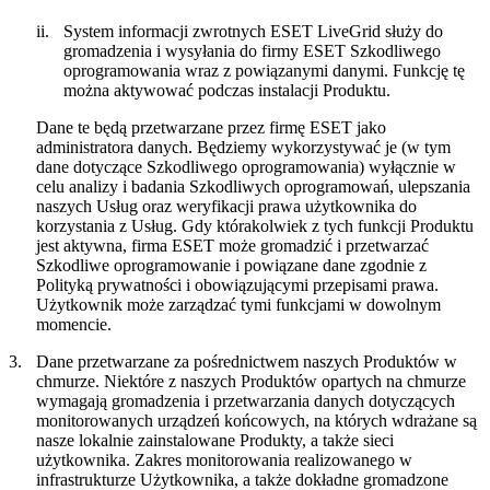
ii.
System informacji zwrotnych ESET LiveGrid służy do
gromadzenia i wysyłania do firmy ESET Szkodliwego
oprogramowania wraz z powiązanymi danymi. Funkcję tę
można aktywować podczas instalacji Produktu.
Dane te będą przetwarzane przez firmę ESET jako
administratora danych. Będziemy wykorzystywać je (w tym
dane dotyczące Szkodliwego oprogramowania) wyłącznie w
celu analizy i badania Szkodliwych oprogramowań, ulepszania
naszych Usług oraz weryfikacji prawa użytkownika do
korzystania z Usług. Gdy którakolwiek z tych funkcji Produktu
jest aktywna, firma ESET może gromadzić i przetwarzać
Szkodliwe oprogramowanie i powiązane dane zgodnie z
Polityką prywatności i obowiązującymi przepisami prawa.
Użytkownik może zarządzać tymi funkcjami w dowolnym
momencie.
3.
Dane przetwarzane za pośrednictwem naszych Produktów w
chmurze.
Niektóre z naszych Produktów opartych na chmurze
wymagają gromadzenia i przetwarzania danych dotyczących
monitorowanych urządzeń końcowych, na których wdrażane są
nasze lokalnie zainstalowane Produkty, a także sieci
użytkownika. Zakres monitorowania realizowanego w
infrastrukturze Użytkownika, a także dokładne gromadzone