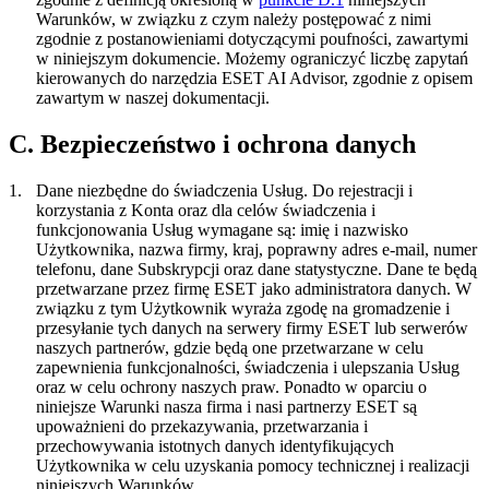
Warunków, w związku z czym należy postępować z nimi
zgodnie z postanowieniami dotyczącymi poufności, zawartymi
w niniejszym dokumencie. Możemy ograniczyć liczbę zapytań
kierowanych do narzędzia ESET AI Advisor, zgodnie z opisem
zawartym w naszej dokumentacji.
C. Bezpieczeństwo i ochrona danych
1.
Dane niezbędne do świadczenia Usług.
Do rejestracji i
korzystania z Konta oraz dla celów świadczenia i
funkcjonowania Usług wymagane są: imię i nazwisko
Użytkownika, nazwa firmy, kraj, poprawny adres e-mail, numer
telefonu, dane Subskrypcji oraz dane statystyczne. Dane te będą
przetwarzane przez firmę ESET jako administratora danych. W
związku z tym Użytkownik wyraża zgodę na gromadzenie i
przesyłanie tych danych na serwery firmy ESET lub serwerów
naszych partnerów, gdzie będą one przetwarzane w celu
zapewnienia funkcjonalności, świadczenia i ulepszania Usług
oraz w celu ochrony naszych praw. Ponadto w oparciu o
niniejsze Warunki nasza firma i nasi partnerzy ESET są
upoważnieni do przekazywania, przetwarzania i
przechowywania istotnych danych identyfikujących
Użytkownika w celu uzyskania pomocy technicznej i realizacji
niniejszych Warunków.