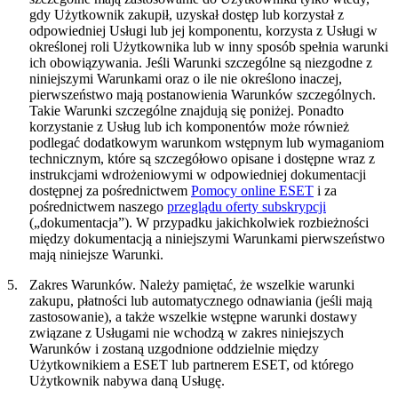
gdy Użytkownik zakupił, uzyskał dostęp lub korzystał z
odpowiedniej Usługi lub jej komponentu, korzysta z Usługi w
określonej roli Użytkownika lub w inny sposób spełnia warunki
ich obowiązywania. Jeśli Warunki szczególne są niezgodne z
niniejszymi Warunkami oraz o ile nie określono inaczej,
pierwszeństwo mają postanowienia Warunków szczególnych.
Takie Warunki szczególne znajdują się poniżej. Ponadto
korzystanie z Usług lub ich komponentów może również
podlegać dodatkowym warunkom wstępnym lub wymaganiom
technicznym, które są szczegółowo opisane i dostępne wraz z
instrukcjami wdrożeniowymi w odpowiedniej dokumentacji
dostępnej za pośrednictwem
Pomocy online ESET
i za
pośrednictwem naszego
przeglądu oferty subskrypcji
(„
dokumentacja
”). W przypadku jakichkolwiek rozbieżności
między dokumentacją a niniejszymi Warunkami pierwszeństwo
mają niniejsze Warunki.
5.
Zakres Warunków.
Należy pamiętać, że wszelkie warunki
zakupu, płatności lub automatycznego odnawiania (jeśli mają
zastosowanie), a także wszelkie wstępne warunki dostawy
związane z Usługami nie wchodzą w zakres niniejszych
Warunków i zostaną uzgodnione oddzielnie między
Użytkownikiem a ESET lub partnerem ESET, od którego
Użytkownik nabywa daną Usługę.