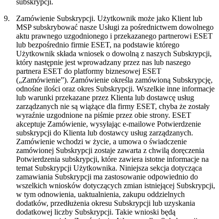
subskrypcji.
9.
Zamówienie Subskrypcji.
Użytkownik może jako Klient lub
MSP subskrybować nasze Usługi za pośrednictwem dowolnego
aktu prawnego uzgodnionego i przekazanego partnerowi ESET
lub bezpośrednio firmie ESET, na podstawie którego
Użytkownik składa wniosek o dowolną z naszych Subskrypcji,
który następnie jest wprowadzany przez nas lub naszego
partnera ESET do platformy biznesowej ESET
(„
Zamówienie
”). Zamówienie określa zamówioną Subskrypcję,
odnośne ilości oraz okres Subskrypcji. Wszelkie inne informacje
lub warunki przekazane przez Klienta lub dostawcę usług
zarządzanych nie są wiążące dla firmy ESET, chyba że zostały
wyraźnie uzgodnione na piśmie przez obie strony. ESET
akceptuje Zamówienie, wysyłając e-mailowe Potwierdzenie
subskrypcji do Klienta lub dostawcy usług zarządzanych.
Zamówienie wchodzi w życie, a umowa o świadczenie
zamówionej Subskrypcji zostaje zawarta z chwilą doręczenia
Potwierdzenia subskrypcji, które zawiera istotne informacje na
temat Subskrypcji Użytkownika. Niniejsza sekcja dotycząca
zamawiania Subskrypcji ma zastosowanie odpowiednio do
wszelkich wniosków dotyczących zmian istniejącej Subskrypcji,
w tym odnowienia, uaktualnienia, zakupu oddzielnych
dodatków, przedłużenia okresu Subskrypcji lub uzyskania
dodatkowej liczby Subskrypcji. Takie wnioski będą