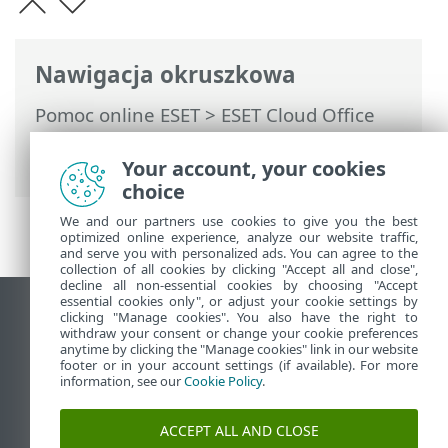
Nawigacja okruszkowa
Pomoc online ESET
>
ESET Cloud Office
Security
>
Specyfikacje
> Obsługiwane
edycje Google Workspace
Your account, your cookies
choice
We and our partners use cookies to give you the best
optimized online experience, analyze our website traffic,
and serve you with personalized ads. You can agree to the
collection of all cookies by clicking "Accept all and close",
decline all non-essential cookies by choosing "Accept
essential cookies only", or adjust your cookie settings by
Wyświetl witrynę internetową dla
clicking "Manage cookies". You also have the right to
withdraw your consent or change your cookie preferences
komputerów
anytime by clicking the "Manage cookies" link in our website
footer or in your account settings (if available). For more
End of Life
information, see our
Cookie Policy
.
Baza wiedzy ESET
Forum ESET
ACCEPT ALL AND CLOSE
ESET Status Portal