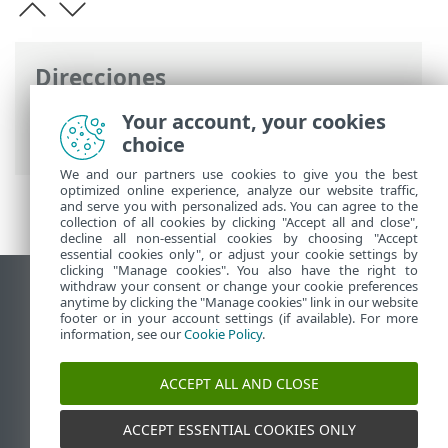
Direcciones
Ayuda en línea de ESET
>
ESET Cloud
Your account, your cookies
Office Security
>
ESET Connect (API)
choice
We and our partners use cookies to give you the best
optimized online experience, analyze our website traffic,
and serve you with personalized ads. You can agree to the
collection of all cookies by clicking "Accept all and close",
decline all non-essential cookies by choosing "Accept
essential cookies only", or adjust your cookie settings by
clicking "Manage cookies". You also have the right to
withdraw your consent or change your cookie preferences
Ver sitio para ordenador
anytime by clicking the "Manage cookies" link in our website
footer or in your account settings (if available). For more
End of Life
information, see our
Cookie Policy
.
Base de conocimiento de ESET
Foro de ESET
ACCEPT ALL AND CLOSE
ESET Status Portal
Soporte técnico regional
ACCEPT ESSENTIAL COOKIES ONLY