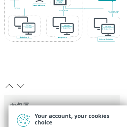
面包屑
Your account, your cookies
ESET 联机帮助
>
ESET Bridge
>
ESET
choice
Bridge 介绍
> 代理链