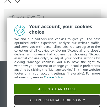
ブレッドクラム
Your account, your cookies
ESETオンラインヘルプ
>
ESET Bridge
>
始
choice
めましょう
We and our partners use cookies to give you the best
optimized online experience, analyze our website traffic,
and serve you with personalized ads. You can agree to the
collection of all cookies by clicking "Accept all and close",
decline all non-essential cookies by choosing "Accept
essential cookies only", or adjust your cookie settings by
clicking "Manage cookies". You also have the right to
withdraw your consent or change your cookie preferences
anytime by clicking the "Manage cookies" link in our website
デスクトップサイトの表示
footer or in your account settings (if available). For more
End of Life
information, see our
Cookie Policy
.
ESETナレッジベース
ACCEPT ALL AND CLOSE
ESETフォーラム
ESET Status Portal
ACCEPT ESSENTIAL COOKIES ONLY
地域サポート