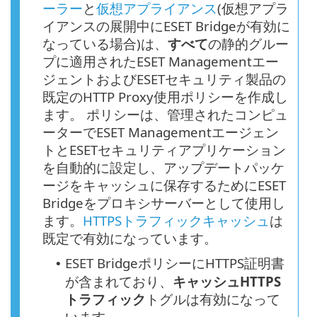
ーラー
と
仮想アプライアンス
(仮想アプラ
イアンスの展開中にESET Bridgeが有効に
なっている場合)は、
すべて
の静的グルー
プに適用されたESET Managementエー
ジェントおよびESETセキュリティ製品の
既定のHTTP Proxy使用ポリシーを作成し
ます。 ポリシーは、管理されたコンピュ
ーターでESET Managementエージェン
トとESETセキュリティアプリケーション
を自動的に設定し、アップデートパッケ
ージをキャッシュに保存するためにESET
Bridgeをプロキシサーバーとして使用し
ます。
HTTPSトラフィックキャッシュ
は
既定で有効になっています。
ESET Bridgeポリシーに
HTTPS
証明書
•
が含まれており、
キャッシュ
HTTPS
トラフィック
トグルは有効になって
います。