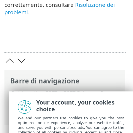
correttamente, consultare
Risoluzione dei
problemi
.
Barre di navigazione
Guida online ESET
>
ESET Bridge
>
Per
iniziare
> Installazione su Windows
Your account, your cookies
(programma di installazione integrato di
choice
ESET PROTECT) – consigliato
We and our partners use cookies to give you the best
optimized online experience, analyze our website traffic,
and serve you with personalized ads. You can agree to the
collection of all cookies by clicking "Accept all and close",