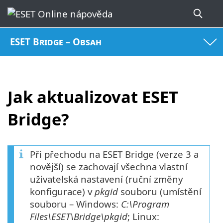
ESET Bridge – Obsah
Jak aktualizovat ESET
Bridge?
Při přechodu na ESET Bridge (verze 3 a
novější) se zachovají všechna vlastní
uživatelská nastavení (ruční změny
konfigurace) v
pkgid
souboru (umístění
souboru – Windows:
C:\Program
Files\ESET\Bridge\pkgid
; Linux: