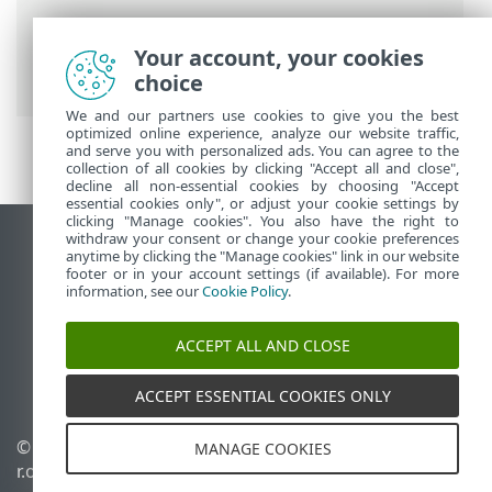
ESET Online nápověda
>
ESET Bridge
>
Používání ESET Bridge
> Jak aktualizovat
Your account, your cookies
ESET Bridge?
choice
We and our partners use cookies to give you the best
optimized online experience, analyze our website traffic,
and serve you with personalized ads. You can agree to the
collection of all cookies by clicking "Accept all and close",
decline all non-essential cookies by choosing "Accept
essential cookies only", or adjust your cookie settings by
clicking "Manage cookies". You also have the right to
withdraw your consent or change your cookie preferences
Zobrazit verzi pro počítač
anytime by clicking the "Manage cookies" link in our website
footer or in your account settings (if available). For more
End of Life
information, see our
Cookie Policy
.
ESET Databáze znalostí
ESET Forum
ACCEPT ALL AND CLOSE
ESET Status Portal
Regionální podpora
ACCEPT ESSENTIAL COOKIES ONLY
© 1992 - 2026 ESET, spol. s
Spravovat cookies
MANAGE COOKIES
r.o. - Všechna práva
Zásady používání souborů