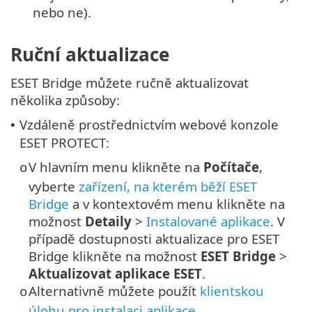
nebo ne).
Ruční aktualizace
ESET Bridge můžete ručně aktualizovat
několika způsoby:
Vzdáleně prostřednictvím webové konzole
•
ESET PROTECT:
V hlavním menu klikněte na
Počítače
,
o
vyberte
zařízení, na kterém běží ESET
Bridge
a v kontextovém menu klikněte na
možnost
Detaily
>
Instalované aplikace
. V
případě dostupnosti aktualizace pro ESET
Bridge klikněte na možnost
ESET Bridge
>
Aktualizovat aplikace ESET
.
Alternativně můžete použít
klientskou
o
úlohu pro instalaci aplikace
.