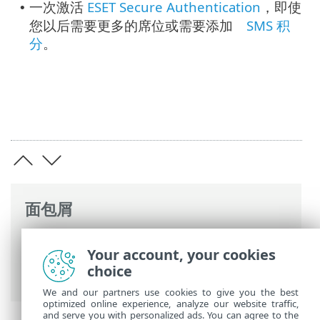
一次激活
ESET Secure Authentication
，即使
•
您以后需要更多的席位或需要添加
SMS 积
分
。
面包屑
ESET 联机帮助
>
ESET Business Account
>
Your account, your cookies
使用 ESET Business Account
>
站点
> 许可
choice
证池
We and our partners use cookies to give you the best
optimized online experience, analyze our website traffic,
and serve you with personalized ads. You can agree to the