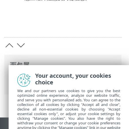
面包屑
Your account, your cookies
ESET 联机帮助
>
ESET Business Account
>
choice
使用 ESET Business Account
> 警报
We and our partners use cookies to give you the best
optimized online experience, analyze our website traffic,
and serve you with personalized ads. You can agree to the
collection of all cookies by clicking "Accept all and close",
decline all non-essential cookies by choosing "Accept
essential cookies only", or adjust your cookie settings by
clicking "Manage cookies". You also have the right to
withdraw your consent or change your cookie preferences
anytime by clicking the "Manage cookies" link in our website