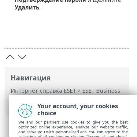
Удалить
.
Навигация
Интернет-справка ESET
>
ESET Business
Account
>
Использование ESET Business
Account
> ESET Cloud Office Security
Your account, your cookies
choice
We and our partners use cookies to give you the best
optimized online experience, analyze our website traffic,
and serve you with personalized ads. You can agree to the
collection of all cookies by clicking "Accept all and close",