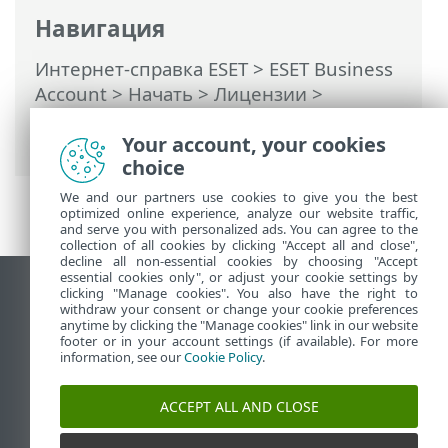
Навигация
Интернет-справка ESET
>
ESET Business
Account
>
Начать
>
Лицензии
>
Деактивация лицензий в продуктах
безопасности
Your account, your cookies
choice
We and our partners use cookies to give you the best
optimized online experience, analyze our website traffic,
and serve you with personalized ads. You can agree to the
collection of all cookies by clicking "Accept all and close",
decline all non-essential cookies by choosing "Accept
essential cookies only", or adjust your cookie settings by
clicking "Manage cookies". You also have the right to
Использовать сайт для ПК
withdraw your consent or change your cookie preferences
End of Life
anytime by clicking the "Manage cookies" link in our website
footer or in your account settings (if available). For more
База знаний ESET
information, see our
Cookie Policy
.
Форум ESET
ESET Status Portal
ACCEPT ALL AND CLOSE
Региональная поддержка