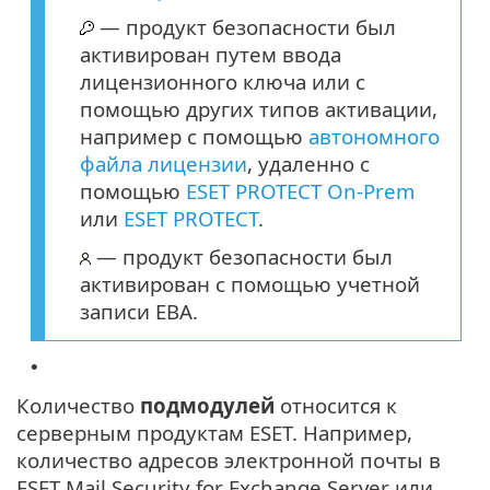
— продукт безопасности был
активирован путем ввода
лицензионного ключа или с
помощью других типов активации,
например с помощью
автономного
файла лицензии
, удаленно с
помощью
ESET PROTECT On-Prem
или
ESET PROTECT
.
— продукт безопасности был
активирован с помощью учетной
записи EBA.
•
Количество
подмодулей
относится к
серверным продуктам ESET. Например,
количество адресов электронной почты в
ESET Mail Security for Exchange Server или