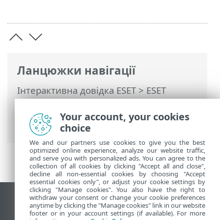
Ланцюжки навігації
Інтерактивна довідка ESET
>
ESET
NOD32 Antivirus
>
Інсталяція
>
Діалогові вікна: інсталяція > Активація
Your account, your cookies
> Хід активації
choice
We and our partners use cookies to give you the best
optimized online experience, analyze our website traffic,
and serve you with personalized ads. You can agree to the
collection of all cookies by clicking "Accept all and close",
decline all non-essential cookies by choosing "Accept
essential cookies only", or adjust your cookie settings by
clicking "Manage cookies". You also have the right to
withdraw your consent or change your cookie preferences
Переглянути повну версію
anytime by clicking the "Manage cookies" link in our website
footer or in your account settings (if available). For more
End of Life