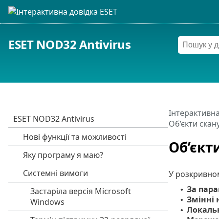
ESET NOD32 Antivirus
Інтерактивна
Об’єкти скан
Об’єкт
У розкривн
За пар
•
Змінні н
•
Локаль
•