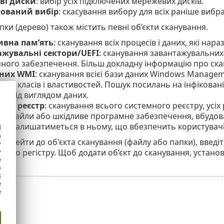
ві диски
: вибір усіх підключених мережевих дисків.
ований вибір
: скасування вибору для всіх раніше вибра
пки (дерево) також містить певні об’єкти сканування.
ивна пам’ять
: сканування всіх процесів і даних, які на
жувальні сектори/UEFI
: сканування завантажувальних 
ного забезпечення. Більш докладну інформацію про ска
аних WMI
: сканування всієї бази даних Windows Manageme
ярів класів і властивостей. Пошук посилань на інфікова
не під виглядом даних.
ний реєстр
: сканування всього системного реєстру, усіх 
ані файли або шкідливе програмне забезпечення, вбудов
ня залишатиметься в ньому, що вбезпечить користувачів
d
h
ерейти до об'єкта сканування (файлу або папки), введіт
y
й до регістру. Щоб додати об’єкт до сканування, установ
y
e
o
s
e
e