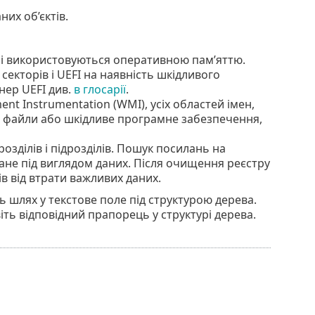
них об’єктів.
разі використовуються оперативною пам’яттю.
секторів і UEFI на наявність шкідливого
нер UEFI див.
в глосарії
.
nt Instrumentation (WMI), усіх областей імен,
ні файли або шкідливе програмне забезпечення,
розділів і підрозділів. Пошук посилань на
ане під виглядом даних. Після очищення реєстру
 від втрати важливих даних.
ь шлях у текстове поле під структурою дерева.
іть відповідний прапорець у структурі дерева.