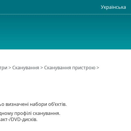
Українська
три
>
Сканування
>
Сканування пристрою
>
 визначені набори об’єктів.
ідному профілі сканування.
акт-/DVD-дисків.