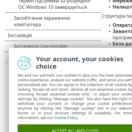
Мереже
•
Налашт
•
Структура па
Операт
•
Заванта
•
програм
База д
•
екземпл
вбудова
Your account, your cookies
Систем
•
choice
інфіков
посилан
We and our partners use cookies to give you the best optimize
online experience, analyze our website traffic, and serve you wit
Щоб швидко п
personalized ads. You can agree to the collection of all cookies b
Шлях чутливи
clicking "Accept all and close", decline all non-essential cookies b
choosing "Accept essential cookies only", or adjust your cooki
settings by clicking "Manage cookies". You also have the right t
withdraw your consent or change your cookie preference
anytime by clicking the "Manage cookies" link in our websit
footer or in your account settings (if available). For mor
information, see our
Cookie Policy
.
ACCEPT ALL AND CLOSE