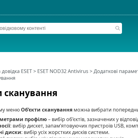
 довідка ESET
>
ESET NOD32 Antivirus
>
Додаткові параме
ування
и сканування
ому меню
Об’єкти сканування
можна вибрати попередньо
аметрами профілю
– вибір об’єктів, зазначених у відпов
осії
: вибір дискет, запам’ятовуючих пристроїв USB, комп
ні диски
: вибір усіх жорстких дисків системи.