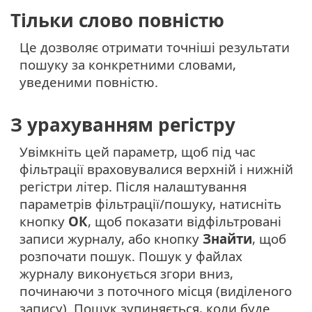
Тільки слово повністю
Це дозволяє отримати точніші результати
пошуку за конкретними словами,
уведеними повністю.
З урахуванням регістру
Увімкніть цей параметр, щоб під час
фільтрації враховувалися верхній і нижній
регістри літер. Після налаштування
параметрів фільтрації/пошуку, натисніть
кнопку
ОК
, щоб показати відфільтровані
записи журналу, або кнопку
Знайти
, щоб
розпочати пошук. Пошук у файлах
журналу виконується згори вниз,
починаючи з поточного місця (виділеного
запису). Пошук зупиняється, коли буде