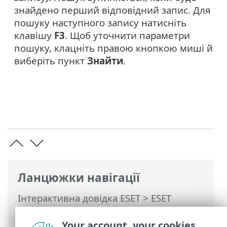
знайдено перший відповідний запис. Для
пошуку наступного запису натисніть
клавішу
F3
. Щоб уточнити параметри
пошуку, клацніть правою кнопкою миші й
виберіть пункт
Знайти
.
Ланцюжки навігації
Інтерактивна довідка ESET
>
ESET
NOD32 Antivirus
>
Робота з ESET NOD32
Antivirus
>
Інструменти
>
Журнали
>
Your account, your cookies