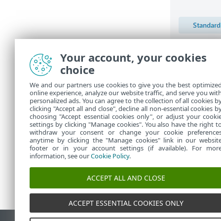
Your account, your cookies
Program 
choice
Aktivera väx
We and our partners use cookies to give you the best optimize
bättre kundu
online experience, analyze our website traffic, and serve you wit
De insamlade 
personalized ads. You can agree to the collection of all cookies b
clicking "Accept all and close", decline all non-essential cookies b
information s
choosing "Accept essential cookies only", or adjust your cooki
settings by clicking "Manage cookies". You also have the right t
withdraw your consent or change your cookie preference
anytime by clicking the "Manage cookies" link in our websit
footer or in your account settings (if available). For mor
information, see our
Cookie Policy
.
ACCEPT ALL AND CLOSE
ACCEPT ESSENTIAL COOKIES ONLY