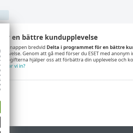
för en bättre kundupplevelse
lingsknappen bredvid
Delta i programmet för en bättre k
d
pplevelse. Genom att gå med förser du ESET med anonym i
h
uppgifterna hjälper oss att förbättra din upplevelse och k
y
y
amlar vi in?
e
o
s
e
e