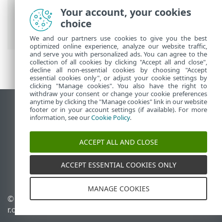
ESET onlinehjälp
>
ESET NOD32 Antivirus
Your account, your cookies
>
Avancerade inställningar
>
choice
Uppkoppling
We and our partners use cookies to give you the best
optimized online experience, analyze our website traffic,
and serve you with personalized ads. You can agree to the
collection of all cookies by clicking "Accept all and close",
decline all non-essential cookies by choosing "Accept
essential cookies only", or adjust your cookie settings by
clicking "Manage cookies". You also have the right to
withdraw your consent or change your cookie preferences
anytime by clicking the "Manage cookies" link in our website
Visa skrivbords-webbplats
footer or in your account settings (if available). For more
information, see our
Cookie Policy
.
End of Life
ESET kunskapsbas
ACCEPT ALL AND CLOSE
ESET forum
ESET Status Portal
ACCEPT ESSENTIAL COOKIES ONLY
Regional support
MANAGE COOKIES
© 1992 - 2026 ESET, spol. s
Hantera cookies
r.o. – med ensamrätt.
Cookiepolicy