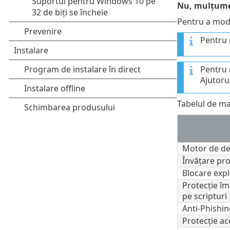
Nu, mulțum
Pentru a modif
Pentru 
Pentru 
Ajutoru
Tabelul de mai
Motor de de
Învățare pr
Blocare expl
Protecție îm
pe scripturi
Anti-Phishin
Protecţie a