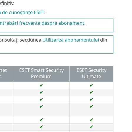
initiv.
a de cunoștințe ESET
.
Întrebări frecvente despre abonament
.
onsultați secțiunea
Utilizarea abonamentului
din
net
ESET Smart Security
ESET Security
y
Premium
Ultimate
✔
✔
✔
✔
✔
✔
✔
✔
✔
✔
✔
✔