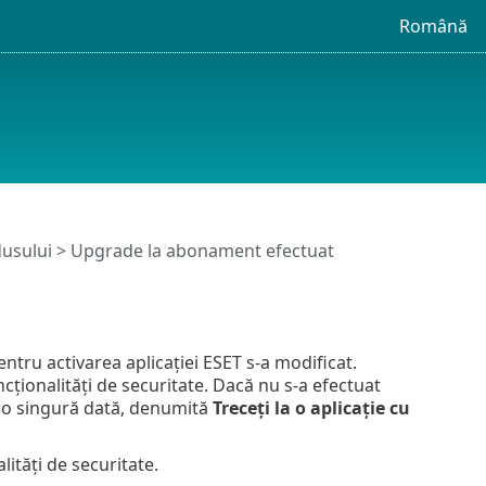
Română
usului > Upgrade la abonament efectuat
ntru activarea aplicației ESET s-a modificat.
cționalități de securitate. Dacă nu s-a efectuat
e o singură dată, denumită
Treceți la o aplicație cu
ități de securitate.