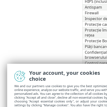
HIPS (inclu
Antispam
Firewall
Inspector de
Protecție c
Protecție îm
rețea
Protecție Bo
Plăți bancar
Confidențial
browserului
Control par
Anti-Theft
Your account, your cookies
ESET Secure
choice
ESET LiveGu
ESET Folder
We and our partners use cookies to give you the best optimize
online experience, analyze our website traffic, and serve you wit
VPN
personalized ads. You can agree to the collection of all cookies b
Protecția ide
clicking "Accept all and close", decline all non-essential cookies b
choosing "Accept essential cookies only", or adjust your cooki
settings by clicking "Manage cookies". You also have the right t