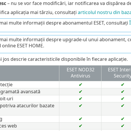
esc
– nu se vor face modificări, iar notificarea va dispărea def
ica aplicația mai târziu, consultați
articolul nostru din baz
mai multe informații despre abonamentul ESET, consultați
mai multe informații despre upgrade-ul unui abonament, c
l online ESET HOME.
 jos descrie caracteristicile disponibile în fiecare aplicație.
ESET NOD32
ESET Inter
Antivirus
Securit
tecție
✔
✔
ogramată avansată
✔
✔
oit-uri
✔
✔
potriva atacurilor bazate
✔
✔
g
✔
✔
cces web
✔
✔