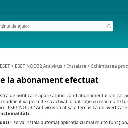
 ESET
>
ESET NOD32 Antivirus
>
Instalare
> Schimbarea prod
e la abonament efectuat
stră de notificare apare atunci când abonamentul utilizat pe
odificat vă permite să activați o aplicație cu mai multe fun
are, ESET NOD32 Antivirus va afișa o fereastră de avertizar
ncționalități
.
dat)
– se va instala automat aplicația cu mai multe funcțional