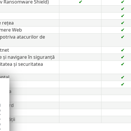
siv Ransomware Shield)
✔
✔
✔
✔
 rețea
✔
amere Web
✔
potriva atacurilor de
✔
tnet
✔
e și navigare în siguranță
✔
itatea și securitatea
✔
ental
✔
✔
 Data
ard
 Guard
d
h
y
ntității
y
e
o