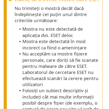
Nu trimiteți o mostră decât dacă
îndeplinește cel puțin unul dintre
criteriile următoare:
Mostra nu este detectată de
•
aplicația dvs. ESET deloc
Mostra este detectată în mod
•
incorect ca fiind o amenințare
Nu acceptăm ca mostre fișiere
•
personale, care doriți să fie scanate
pentru malware de către ESET.
Laboratorul de cercetare ESET nu
efectuează scanări la cerere pentru
utilizatori
Folosiți un subiect descriptiv și
•
includeți cât mai multe informații
posibil despre fișier (de exemplu, o
captură de ecran sau site-ul web de