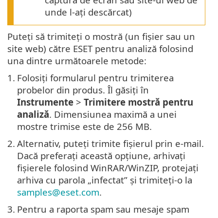
unde l-ați descărcat)
Puteți să trimiteți o mostră (un fișier sau un
site web) către ESET pentru analiză folosind
una dintre următoarele metode:
1.
Folosiți formularul pentru trimiterea
probelor din produs. Îl găsiți în
Instrumente
>
Trimitere mostră pentru
analiză
. Dimensiunea maximă a unei
mostre trimise este de 256 MB.
2.
Alternativ, puteți trimite fișierul prin e-mail.
Dacă preferați această opțiune, arhivați
fișierele folosind WinRAR/WinZIP, protejați
arhiva cu parola „infectat” și trimiteți-o la
samples@eset.com
.
3.
Pentru a raporta spam sau mesaje spam