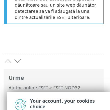
dăunătoare sau un site web dăunător,
detectarea sa va fi adăugată la una
dintre actualizările ESET ulterioare.
Urme
Ajutor online ESET
>
ESET NOD32
Antivirus
>
Lucrul cu ESET NOD32
Antivirus
>
Instrumente
> Selectare
Your account, your cookies
mostră pentru analiză
choice