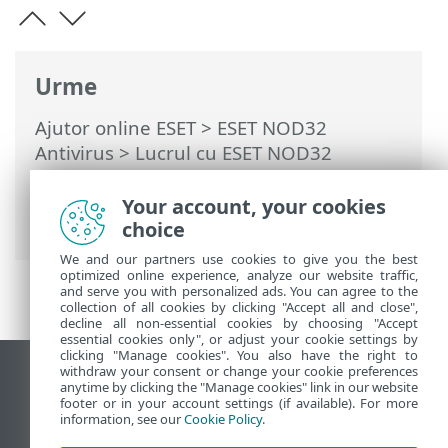
Urme
Ajutor online ESET
>
ESET NOD32
Antivirus
>
Lucrul cu ESET NOD32
Antivirus
>
Contul ESET HOME
>
Conectați-vă la ESET HOME
> Conectați-vă
Your account, your cookies
la ESET HOME
choice
We and our partners use cookies to give you the best
optimized online experience, analyze our website traffic,
and serve you with personalized ads. You can agree to the
collection of all cookies by clicking "Accept all and close",
decline all non-essential cookies by choosing "Accept
essential cookies only", or adjust your cookie settings by
clicking "Manage cookies". You also have the right to
withdraw your consent or change your cookie preferences
Vizualizare site pentru desktop
anytime by clicking the "Manage cookies" link in our website
footer or in your account settings (if available). For more
End of Life
information, see our
Cookie Policy
.
Baza de cunoștințe ESET