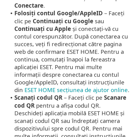
Conectare
.
Folosiți contul
Google
/
AppleID
– Faceți
•
clic pe
Continuați cu
Google
sau
Continuați cu
Apple
și conectați-vă cu
contul corespunzător. După conectarea cu
succes, veți fi redirecționat către pagina
web de confirmare ESET HOME. Pentru a
continua, comutați înapoi la fereastra
aplicației ESET. Pentru mai multe
informații despre conectarea cu contul
Google
/
AppleID
, consultați instrucțiunile
din
ESET HOME secțiunea de ajutor online
.
Scanați codul QR
– Faceți clic pe
Scanare
•
cod QR
pentru a afișa codul QR.
Deschideți aplicația mobilă ESET HOME și
scanați codul QR sau îndreptați camera
dispozitivului spre codul QR. Pentru mai
multe informații, consultați instrucțiunile