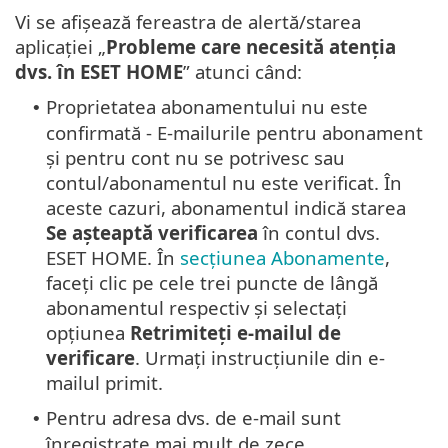
Vi se afișează fereastra de alertă/starea
aplicației „
Probleme care necesită atenția
dvs. în ESET HOME
” atunci când:
Proprietatea abonamentului nu este
•
confirmată - E-mailurile pentru abonament
și pentru cont nu se potrivesc sau
contul/abonamentul nu este verificat. În
aceste cazuri, abonamentul indică starea
Se așteaptă verificarea
în contul dvs.
ESET HOME. În
secțiunea Abonamente
,
faceți clic pe cele trei puncte de lângă
abonamentul respectiv și selectați
opțiunea
Retrimiteți e-mailul de
verificare
. Urmați instrucțiunile din e-
mailul primit.
Pentru adresa dvs. de e-mail sunt
•
înregistrate mai mult de zece