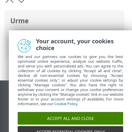
Urme
Ajutor online ESET
>
ESET NOD32
Antivirus
>
Activare produs
> Acceptarea
Your account, your cookies
Termenilor de utilizare
choice
We and our partners use cookies to give you the best
optimized online experience, analyze our website traffic,
and serve you with personalized ads. You can agree to the
collection of all cookies by clicking "Accept all and close",
decline all non-essential cookies by choosing "Accept
essential cookies only", or adjust your cookie settings by
clicking "Manage cookies". You also have the right to
withdraw your consent or change your cookie preferences
Vizualizare site pentru desktop
anytime by clicking the "Manage cookies" link in our website
footer or in your account settings (if available). For more
End of Life
information, see our
Cookie Policy
.
Baza de cunoștințe ESET
Forum ESET
ACCEPT ALL AND CLOSE
ESET Status Portal
Asistenţă regională
ACCEPT ESSENTIAL COOKIES ONLY