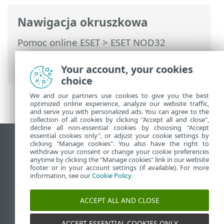
Nawigacja okruszkowa
Pomoc online ESET
>
ESET NOD32
Antivirus
>
ESET NOD32 Antivirus
>
Wymagania systemowe
Your account, your cookies
choice
We and our partners use cookies to give you the best
optimized online experience, analyze our website traffic,
and serve you with personalized ads. You can agree to the
collection of all cookies by clicking "Accept all and close",
decline all non-essential cookies by choosing "Accept
essential cookies only", or adjust your cookie settings by
Wyświetl witrynę internetową dla
clicking "Manage cookies". You also have the right to
withdraw your consent or change your cookie preferences
komputerów
anytime by clicking the "Manage cookies" link in our website
footer or in your account settings (if available). For more
End of Life
information, see our
Cookie Policy
.
Baza wiedzy ESET
Forum ESET
ACCEPT ALL AND CLOSE
ESET Status Portal
Pomoc regionalna
ACCEPT ESSENTIAL COOKIES ONLY