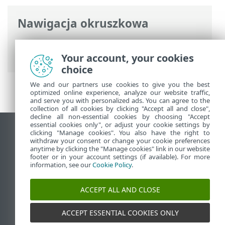
Nawigacja okruszkowa
Pomoc online ESET
>
ESET NOD32
Antivirus
>
Instalacja
Your account, your cookies
choice
We and our partners use cookies to give you the best
optimized online experience, analyze our website traffic,
and serve you with personalized ads. You can agree to the
collection of all cookies by clicking "Accept all and close",
decline all non-essential cookies by choosing "Accept
essential cookies only", or adjust your cookie settings by
Wyświetl witrynę internetową dla
clicking "Manage cookies". You also have the right to
withdraw your consent or change your cookie preferences
komputerów
anytime by clicking the "Manage cookies" link in our website
footer or in your account settings (if available). For more
End of Life
information, see our
Cookie Policy
.
Baza wiedzy ESET
Forum ESET
ACCEPT ALL AND CLOSE
ESET Status Portal
Pomoc regionalna
ACCEPT ESSENTIAL COOKIES ONLY