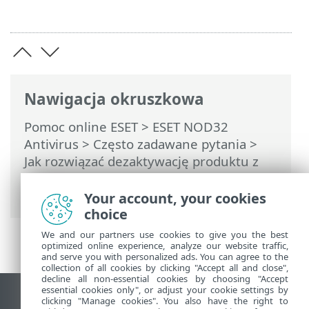
Nawigacja okruszkowa
Pomoc online ESET
>
ESET NOD32
Antivirus
>
Często zadawane pytania
>
Jak rozwiązać dezaktywację produktu z
ESET HOME
> Produkt dezaktywowano, a
urządzenie zostało odłączone
Your account, your cookies
choice
We and our partners use cookies to give you the best
optimized online experience, analyze our website traffic,
and serve you with personalized ads. You can agree to the
collection of all cookies by clicking "Accept all and close",
decline all non-essential cookies by choosing "Accept
essential cookies only", or adjust your cookie settings by
Wyświetl witrynę internetową dla
clicking "Manage cookies". You also have the right to