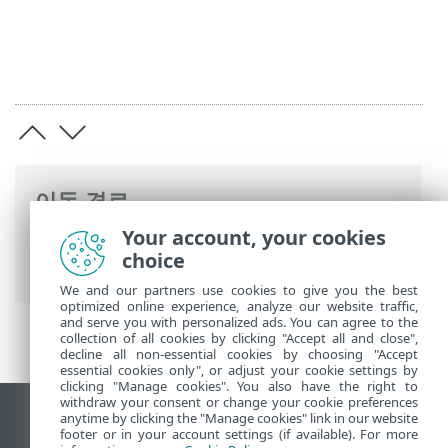
이동 경로
Your account, your cookies
ESET 온라인 도움말
>
ESET NOD32
choice
Antivirus
>
설치
We and our partners use cookies to give you the best
optimized online experience, analyze our website traffic,
and serve you with personalized ads. You can agree to the
collection of all cookies by clicking "Accept all and close",
decline all non-essential cookies by choosing "Accept
essential cookies only", or adjust your cookie settings by
clicking "Manage cookies". You also have the right to
withdraw your consent or change your cookie preferences
anytime by clicking the "Manage cookies" link in our website
데스크톱 사이트 보기
footer or in your account settings (if available). For more