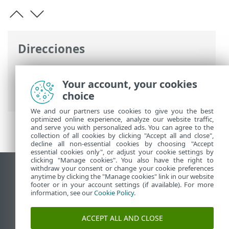
Direcciones
Ayuda en línea de ESET
>
ESET NOD32
Antivirus
>
Configuración avanzada
>
Your account, your cookies
Interfaz de usuario
choice
We and our partners use cookies to give you the best
optimized online experience, analyze our website traffic,
and serve you with personalized ads. You can agree to the
collection of all cookies by clicking "Accept all and close",
decline all non-essential cookies by choosing "Accept
essential cookies only", or adjust your cookie settings by
clicking "Manage cookies". You also have the right to
withdraw your consent or change your cookie preferences
Ver sitio para ordenador
anytime by clicking the "Manage cookies" link in our website
footer or in your account settings (if available). For more
End of Life
information, see our
Cookie Policy
.
Base de conocimiento de ESET
Foro de ESET
ACCEPT ALL AND CLOSE
ESET Status Portal