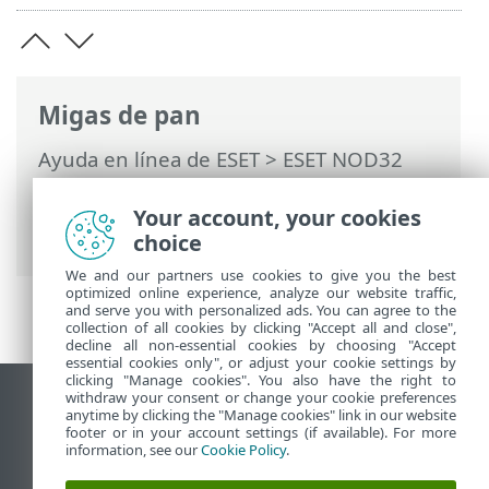
Migas de pan
Ayuda en línea de ESET
>
ESET NOD32
Antivirus
>
ESET NOD32 Antivirus
>
Requisitos del sistema
> El soporte para
Your account, your cookies
Windows 10 de 32 bits está terminando
choice
We and our partners use cookies to give you the best
optimized online experience, analyze our website traffic,
and serve you with personalized ads. You can agree to the
collection of all cookies by clicking "Accept all and close",
decline all non-essential cookies by choosing "Accept
essential cookies only", or adjust your cookie settings by
clicking "Manage cookies". You also have the right to
withdraw your consent or change your cookie preferences
Ver sitio del escritorio
anytime by clicking the "Manage cookies" link in our website
footer or in your account settings (if available). For more
End of Life
information, see our
Cookie Policy
.
Base de conocimiento de ESET