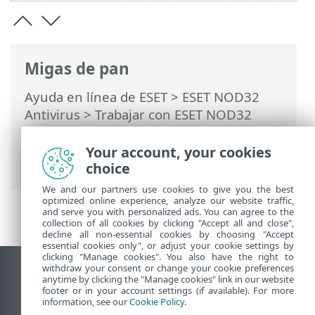
Migas de pan
Ayuda en línea de ESET
>
ESET NOD32
Antivirus
>
Trabajar con ESET NOD32
Antivirus
>
Cuenta ESET HOME
>
Conectarse a ESET HOME
> Error de inicio
Your account, your cookies
de sesión: errores comunes
choice
We and our partners use cookies to give you the best
optimized online experience, analyze our website traffic,
and serve you with personalized ads. You can agree to the
collection of all cookies by clicking "Accept all and close",
decline all non-essential cookies by choosing "Accept
essential cookies only", or adjust your cookie settings by
clicking "Manage cookies". You also have the right to
withdraw your consent or change your cookie preferences
Ver sitio del escritorio
anytime by clicking the "Manage cookies" link in our website
footer or in your account settings (if available). For more
End of Life
information, see our
Cookie Policy
.
Base de conocimiento de ESET