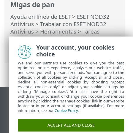
Migas de pan
Ayuda en línea de ESET
>
ESET NOD32
Antivirus
>
Trabajar con ESET NOD32
Antivirus
>
Herramientas
>
Tareas
programadas
> Ventanas de diálogo:
tareas programadas > Detalles de la
Your account, your cookies
tarea: actualizar
choice
We and our partners use cookies to give you the best
optimized online experience, analyze our website traffic,
and serve you with personalized ads. You can agree to the
collection of all cookies by clicking "Accept all and close",
decline all non-essential cookies by choosing "Accept
essential cookies only", or adjust your cookie settings by
clicking "Manage cookies". You also have the right to
withdraw your consent or change your cookie preferences
Ver sitio del escritorio
anytime by clicking the "Manage cookies" link in our website
footer or in your account settings (if available). For more
End of Life
information, see our
Cookie Policy
.
Base de conocimiento de ESET
Foro de ESET
ACCEPT ALL AND CLOSE
ESET Status Portal