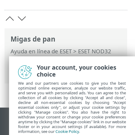
Migas de pan
Ayuda en línea de ESET
>
ESET NOD32
Antivirus
>
Trabajar con ESET NOD32
Antivirus
>
Configuración
>
Protección de
Your account, your cookies
Internet
> Protección antiphishing
choice
We and our partners use cookies to give you the best
optimized online experience, analyze our website traffic,
and serve you with personalized ads. You can agree to the
collection of all cookies by clicking "Accept all and close",
decline all non-essential cookies by choosing "Accept
essential cookies only", or adjust your cookie settings by
clicking "Manage cookies". You also have the right to
withdraw your consent or change your cookie preferences
Ver sitio del escritorio
anytime by clicking the "Manage cookies" link in our website
footer or in your account settings (if available). For more
End of Life
information, see our
Cookie Policy
.