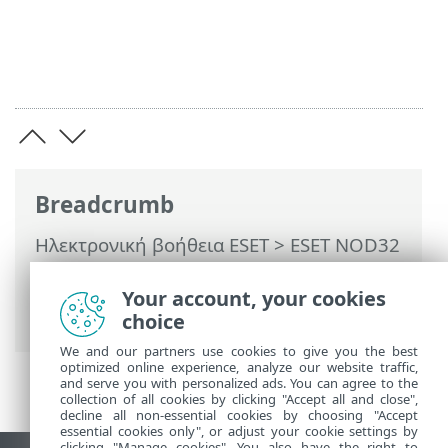
Breadcrumb
Ηλεκτρονική βοήθεια ESET
>
ESET NOD32
Antivirus
>
Εργασία με το ESET NOD32
Antivirus
>
Ρυθμίσεις
> Προστασία
Your account, your cookies
συσκευής
choice
We and our partners use cookies to give you the best
optimized online experience, analyze our website traffic,
and serve you with personalized ads. You can agree to the
collection of all cookies by clicking "Accept all and close",
decline all non-essential cookies by choosing "Accept
essential cookies only", or adjust your cookie settings by
clicking "Manage cookies". You also have the right to