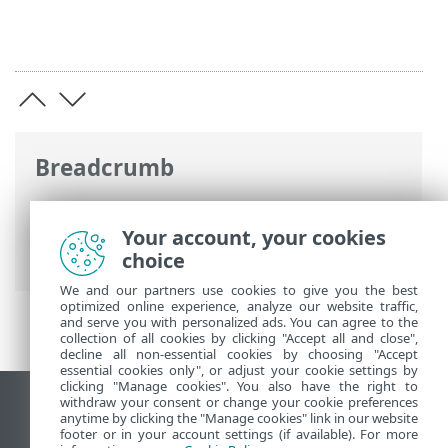
Breadcrumb
Ηλεκτρονική βοήθεια ESET
>
ESET NOD32
Antivirus
>
Ρυθμίσεις για
Your account, your cookies
προχωρημένους
> Ειδοποιήσεις
choice
We and our partners use cookies to give you the best
optimized online experience, analyze our website traffic,
and serve you with personalized ads. You can agree to the
collection of all cookies by clicking "Accept all and close",
decline all non-essential cookies by choosing "Accept
essential cookies only", or adjust your cookie settings by
clicking "Manage cookies". You also have the right to
withdraw your consent or change your cookie preferences
Προβολή ιστότοπου επιφάνειας εργασίας
anytime by clicking the "Manage cookies" link in our website
footer or in your account settings (if available). For more
End of Life